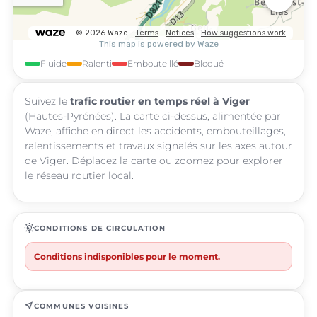
Fluide
Ralenti
Embouteillé
Bloqué
Suivez le
trafic routier en temps réel à Viger
(Hautes-Pyrénées). La carte ci-dessus, alimentée par
Waze, affiche en direct les accidents, embouteillages,
ralentissements et travaux signalés sur les axes autour
de Viger. Déplacez la carte ou zoomez pour explorer
le réseau routier local.
routine
CONDITIONS DE CIRCULATION
Conditions indisponibles pour le moment.
near_me
COMMUNES VOISINES