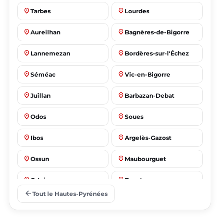
place
place
Tarbes
Lourdes
place
place
Aureilhan
Bagnères-de-Bigorre
place
place
Lannemezan
Bordères-sur-l'Échez
place
place
Séméac
Vic-en-Bigorre
place
place
Juillan
Barbazan-Debat
place
place
Odos
Soues
place
place
Ibos
Argelès-Gazost
place
place
Ossun
Maubourguet
place
place
Orleix
Bazet
arrow_back
Tout le Hautes-Pyrénées