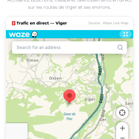
sur les routes de Viger et ses environs.
traffic
Trafic en direct — Viger
Source : Waze Live Map