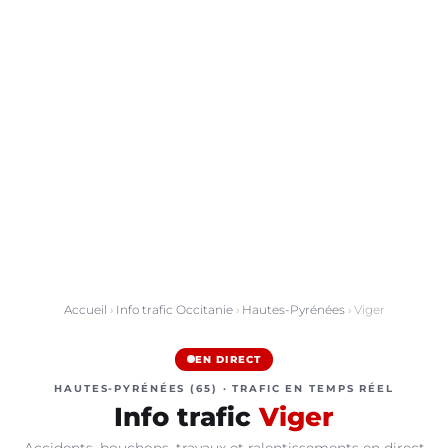
Accueil
›
Info trafic Occitanie
›
Hautes-Pyrénées
› Viger
EN DIRECT
HAUTES-PYRÉNÉES (65) · TRAFIC EN TEMPS RÉEL
Info trafic
Viger
Accidents, bouchons, travaux et ralentissements en direct