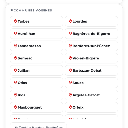
near_me
COMMUNES VOISINES
place
place
Tarbes
Lourdes
place
place
Aureilhan
Bagnères-de-Bigorre
place
place
Lannemezan
Bordères-sur-l'Échez
place
place
Séméac
Vic-en-Bigorre
place
place
Juillan
Barbazan-Debat
place
place
Odos
Soues
place
place
Ibos
Argelès-Gazost
place
place
Maubourguet
Orleix
place
place
Bazet
Laloubère
arrow_back
Tout le Hautes-Pyrénées