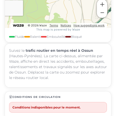
Fluide
Ralenti
Embouteillé
Bloqué
Suivez le
trafic routier en temps réel à Ossun
(Hautes-Pyrénées). La carte ci-dessus, alimentée par
Waze, affiche en direct les accidents, embouteillages,
ralentissements et travaux signalés sur les axes autour
de Ossun. Déplacez la carte ou zoomez pour explorer
le réseau routier local.
routine
CONDITIONS DE CIRCULATION
Conditions indisponibles pour le moment.