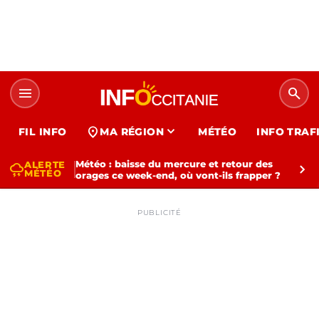
menu
search
expand_more
location_on
FIL INFO
MA RÉGION
MÉTÉO
INFO TRAF
Météo : baisse du mercure et retour des
ALERTE
thunderstorm
chevron_right
MÉTÉO
orages ce week-end, où vont-ils frapper ?
PUBLICITÉ