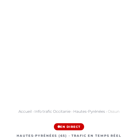
Accueil
›
Info trafic Occitanie
›
Hautes-Pyrénées
› Ossun
EN DIRECT
HAUTES-PYRÉNÉES (65) · TRAFIC EN TEMPS RÉEL