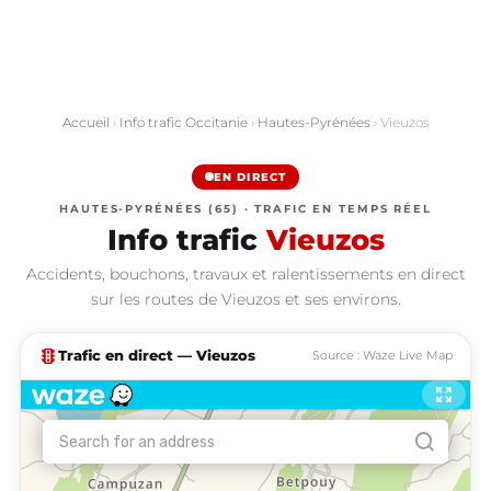
Accueil
›
Info trafic Occitanie
›
Hautes-Pyrénées
› Vieuzos
EN DIRECT
HAUTES-PYRÉNÉES (65) · TRAFIC EN TEMPS RÉEL
Info trafic
Vieuzos
Accidents, bouchons, travaux et ralentissements en direct
sur les routes de Vieuzos et ses environs.
traffic
Trafic en direct — Vieuzos
Source : Waze Live Map