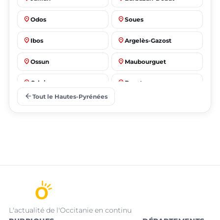
place
place
Odos
Soues
place
place
Ibos
Argelès-Gazost
place
place
Ossun
Maubourguet
place
place
Orleix
Bazet
arrow_back
Tout le Hautes-Pyrénées
L'actualité de l'Occitanie en continu