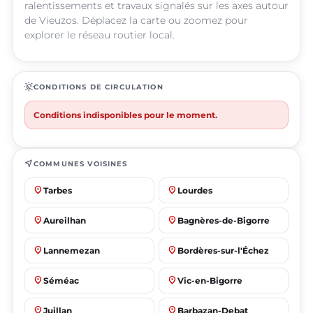
ralentissements et travaux signalés sur les axes autour
de Vieuzos. Déplacez la carte ou zoomez pour
explorer le réseau routier local.
routine
CONDITIONS DE CIRCULATION
Conditions indisponibles pour le moment.
near_me
COMMUNES VOISINES
place
place
Tarbes
Lourdes
place
place
Aureilhan
Bagnères-de-Bigorre
place
place
Lannemezan
Bordères-sur-l'Échez
place
place
Séméac
Vic-en-Bigorre
place
place
Juillan
Barbazan-Debat