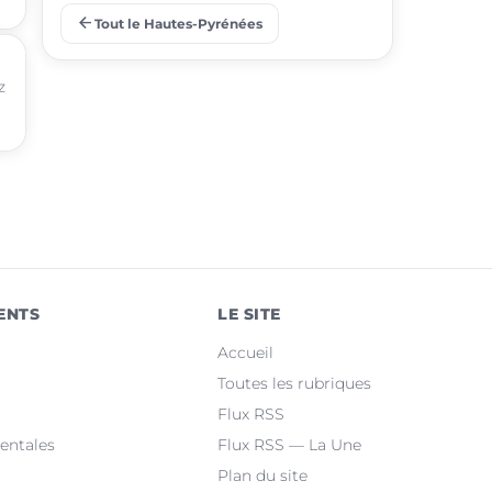
arrow_back
Tout le Hautes-Pyrénées
place
Barbazan-Debat
z
place
Odos
place
Soues
place
Ibos
place
Argelès-Gazost
place
Ossun
ENTS
LE SITE
place
Maubourguet
Accueil
place
Orleix
Toutes les rubriques
Flux RSS
place
Bazet
entales
Flux RSS — La Une
Plan du site