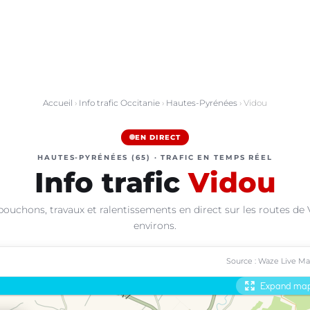
Accueil
›
Info trafic Occitanie
›
Hautes-Pyrénées
› Vidou
EN DIRECT
HAUTES-PYRÉNÉES (65) · TRAFIC EN TEMPS RÉEL
Info trafic
Vidou
bouchons, travaux et ralentissements en direct sur les routes de 
environs.
Source : Waze Live M