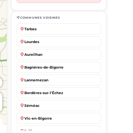
near_me
COMMUNES VOISINES
place
Tarbes
place
Lourdes
place
Aureilhan
place
Bagnères-de-Bigorre
place
Lannemezan
place
Bordères-sur-l'Échez
place
Séméac
place
Vic-en-Bigorre
place
Juillan