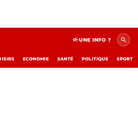
search
campaign
UNE INFO ?
OISIRS
ECONOMIE
SANTÉ
POLITIQUE
SPORT