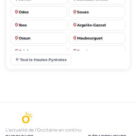
place
place
Odos
Soues
place
place
Ibos
Argelès-Gazost
place
place
Ossun
Maubourguet
place
place
Orleix
Bazet
arrow_back
Tout le Hautes-Pyrénées
L'actualité de l'Occitanie en continu