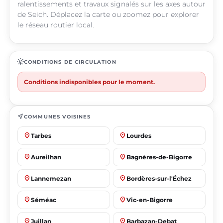
ralentissements et travaux signalés sur les axes autour
de Seich. Déplacez la carte ou zoomez pour explorer
le réseau routier local.
routine
CONDITIONS DE CIRCULATION
Conditions indisponibles pour le moment.
near_me
COMMUNES VOISINES
place
place
Tarbes
Lourdes
place
place
Aureilhan
Bagnères-de-Bigorre
place
place
Lannemezan
Bordères-sur-l'Échez
place
place
Séméac
Vic-en-Bigorre
place
place
Juillan
Barbazan-Debat