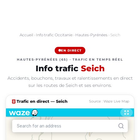
Accueil
›
Info trafic Occitanie
›
Hautes-Pyrénées
› Seich
EN DIRECT
HAUTES-PYRÉNÉES (65) · TRAFIC EN TEMPS RÉEL
Info trafic
Seich
Accidents, bouchons, travaux et ralentissements en direct
sur les routes de Seich et ses environs.
traffic
Trafic en direct — Seich
Source : Waze Live Map