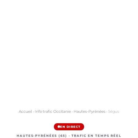
Accueil
›
Info trafic Occitanie
›
Hautes-Pyrénées
› Ségus
EN DIRECT
HAUTES-PYRÉNÉES (65) · TRAFIC EN TEMPS RÉEL