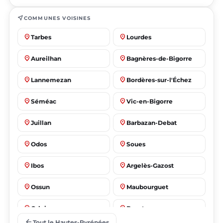
near_me
COMMUNES VOISINES
place
place
Tarbes
Lourdes
place
place
Aureilhan
Bagnères-de-Bigorre
place
place
Lannemezan
Bordères-sur-l'Échez
place
place
Séméac
Vic-en-Bigorre
place
place
Juillan
Barbazan-Debat
place
place
Odos
Soues
place
place
Ibos
Argelès-Gazost
place
place
Ossun
Maubourguet
place
place
Orleix
Bazet
arrow_back
Tout le Hautes-Pyrénées