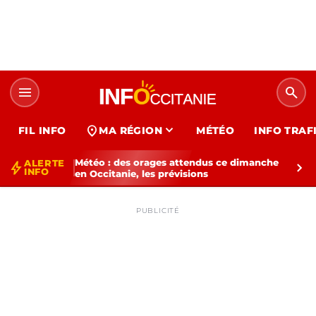
menu
search
expand_more
location_on
FIL INFO
MA RÉGION
MÉTÉO
INFO TRAF
Météo : des orages attendus ce dimanche
ALERTE
bolt
chevron_right
INFO
en Occitanie, les prévisions
PUBLICITÉ