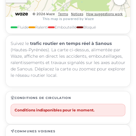
Fluide
Ralenti
Embouteillé
Bloqué
Suivez le
trafic routier en temps réel à Sanous
(Hautes-Pyrénées). La carte ci-dessus, alimentée par
Waze, affiche en direct les accidents, embouteillages,
ralentissements et travaux signalés sur les axes autour
de Sanous. Déplacez la carte ou zoomez pour explorer
le réseau routier local.
routine
CONDITIONS DE CIRCULATION
Conditions indisponibles pour le moment.
near_me
COMMUNES VOISINES