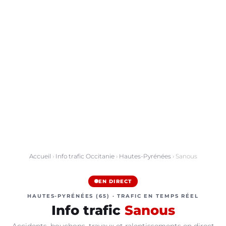
Accueil
›
Info trafic Occitanie
›
Hautes-Pyrénées
› Sanous
EN DIRECT
HAUTES-PYRÉNÉES (65) · TRAFIC EN TEMPS RÉEL
Info trafic
Sanous
Accidents, bouchons, travaux et ralentissements en direct