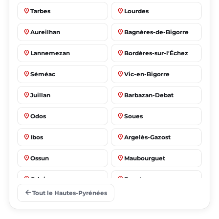
place
place
Tarbes
Lourdes
place
place
Aureilhan
Bagnères-de-Bigorre
place
place
Lannemezan
Bordères-sur-l'Échez
place
place
Séméac
Vic-en-Bigorre
place
place
Juillan
Barbazan-Debat
place
place
Odos
Soues
place
place
Ibos
Argelès-Gazost
place
place
Ossun
Maubourguet
place
place
Orleix
Bazet
arrow_back
Tout le Hautes-Pyrénées