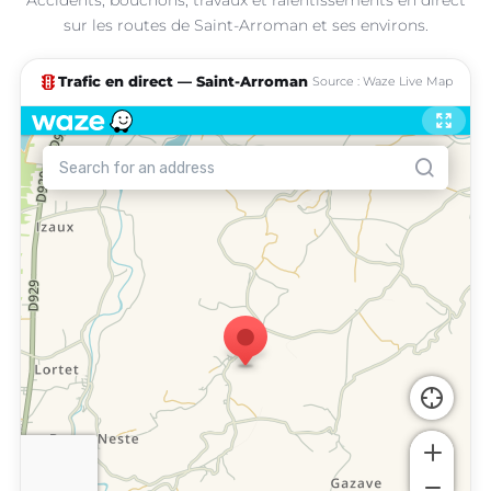
sur les routes de Saint-Arroman et ses environs.
traffic
Trafic en direct — Saint-Arroman
Source : Waze Live Map