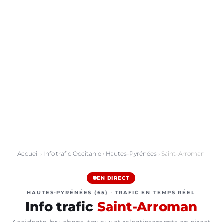
Accueil
›
Info trafic Occitanie
›
Hautes-Pyrénées
› Saint-Arroman
EN DIRECT
HAUTES-PYRÉNÉES (65) · TRAFIC EN TEMPS RÉEL
Info trafic
Saint-Arroman
Accidents, bouchons, travaux et ralentissements en direct