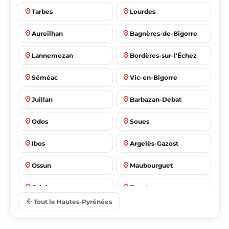
place
place
Tarbes
Lourdes
place
place
Aureilhan
Bagnères-de-Bigorre
place
place
Lannemezan
Bordères-sur-l'Échez
place
place
Séméac
Vic-en-Bigorre
place
place
Juillan
Barbazan-Debat
place
place
Odos
Soues
place
place
Ibos
Argelès-Gazost
place
place
Ossun
Maubourguet
place
place
Orleix
Bazet
arrow_back
Tout le Hautes-Pyrénées