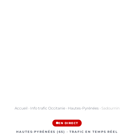
Accueil
›
Info trafic Occitanie
›
Hautes-Pyrénées
› Sadournin
EN DIRECT
HAUTES-PYRÉNÉES (65) · TRAFIC EN TEMPS RÉEL