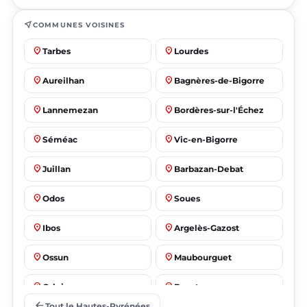
near_me
COMMUNES VOISINES
place
place
Tarbes
Lourdes
place
place
Aureilhan
Bagnères-de-Bigorre
place
place
Lannemezan
Bordères-sur-l'Échez
place
place
Séméac
Vic-en-Bigorre
place
place
Juillan
Barbazan-Debat
place
place
Odos
Soues
place
place
Ibos
Argelès-Gazost
place
place
Ossun
Maubourguet
place
place
Orleix
Bazet
arrow_back
Tout le Hautes-Pyrénées