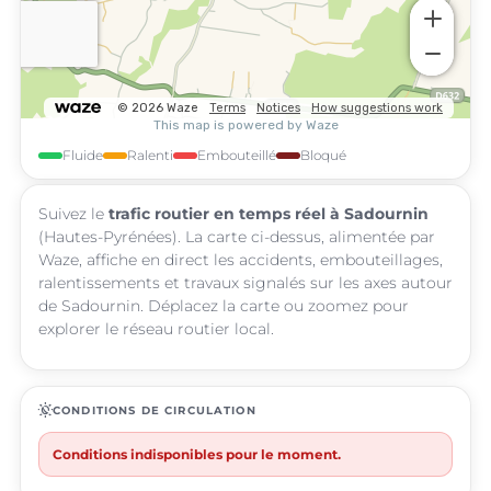
Fluide
Ralenti
Embouteillé
Bloqué
Suivez le
trafic routier en temps réel à Sadournin
(Hautes-Pyrénées). La carte ci-dessus, alimentée par
Waze, affiche en direct les accidents, embouteillages,
ralentissements et travaux signalés sur les axes autour
de Sadournin. Déplacez la carte ou zoomez pour
explorer le réseau routier local.
routine
CONDITIONS DE CIRCULATION
Conditions indisponibles pour le moment.