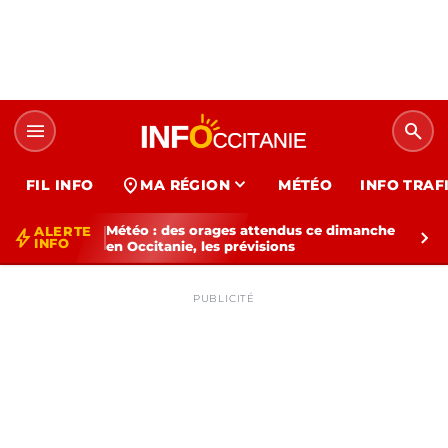
menu
search
expand_more
location_on
FIL INFO
MA RÉGION
MÉTÉO
INFO TRAF
Météo : des orages attendus ce dimanche
ALERTE
bolt
chevron_right
INFO
en Occitanie, les prévisions
PUBLICITÉ