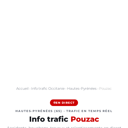
Accueil
›
Info trafic Occitanie
›
Hautes-Pyrénées
› Pouzac
EN DIRECT
HAUTES-PYRÉNÉES (65) · TRAFIC EN TEMPS RÉEL
Info trafic
Pouzac
Accidents, bouchons, travaux et ralentissements en direct