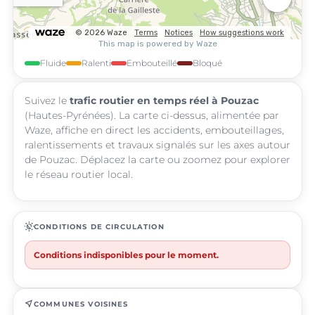
Fluide
Ralenti
Embouteillé
Bloqué
Suivez le
trafic routier en temps réel à Pouzac
(Hautes-Pyrénées). La carte ci-dessus, alimentée par
Waze, affiche en direct les accidents, embouteillages,
ralentissements et travaux signalés sur les axes autour
de Pouzac. Déplacez la carte ou zoomez pour explorer
le réseau routier local.
routine
CONDITIONS DE CIRCULATION
Conditions indisponibles pour le moment.
near_me
COMMUNES VOISINES