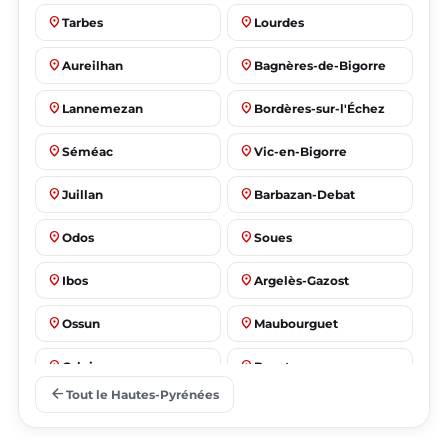
place
place
Tarbes
Lourdes
place
place
Aureilhan
Bagnères-de-Bigorre
place
place
Lannemezan
Bordères-sur-l'Échez
place
place
Séméac
Vic-en-Bigorre
place
place
Juillan
Barbazan-Debat
place
place
Odos
Soues
place
place
Ibos
Argelès-Gazost
place
place
Ossun
Maubourguet
place
place
Orleix
Bazet
arrow_back
Tout le Hautes-Pyrénées