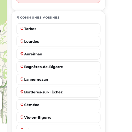
near_me
COMMUNES VOISINES
place
Tarbes
place
Lourdes
place
Aureilhan
place
Bagnères-de-Bigorre
place
Lannemezan
place
Bordères-sur-l'Échez
place
Séméac
place
Vic-en-Bigorre
place
Juillan