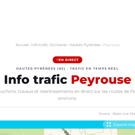
Accueil
›
Info trafic Occitanie
›
Hautes-Pyrénées
› Peyrouse
EN DIRECT
HAUTES-PYRÉNÉES (65) · TRAFIC EN TEMPS RÉEL
Info trafic
Peyrouse
uchons, travaux et ralentissements en direct sur les routes de P
environs.
Source : Waze Live M