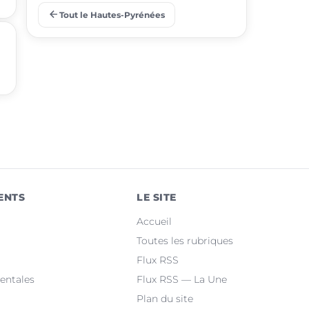
arrow_back
Tout le Hautes-Pyrénées
place
Barbazan-Debat
place
Odos
place
Soues
place
Ibos
place
Argelès-Gazost
place
Ossun
ENTS
LE SITE
place
Maubourguet
Accueil
place
Orleix
Toutes les rubriques
Flux RSS
place
Bazet
entales
Flux RSS — La Une
Plan du site