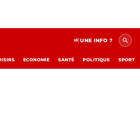
search
campaign
UNE INFO ?
OISIRS
ECONOMIE
SANTÉ
POLITIQUE
SPORT