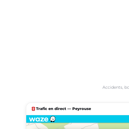
Accidents, bo
traffic
Trafic en direct — Peyrouse