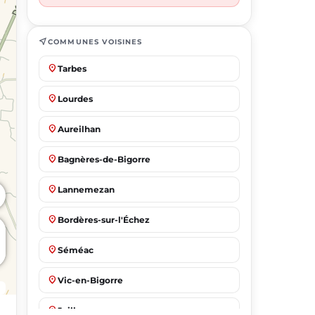
near_me
COMMUNES VOISINES
place
Tarbes
place
Lourdes
place
Aureilhan
place
Bagnères-de-Bigorre
place
Lannemezan
place
Bordères-sur-l'Échez
place
Séméac
place
Vic-en-Bigorre
place
Juillan