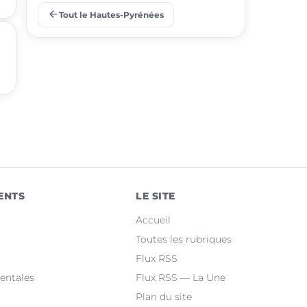
arrow_back
Tout le Hautes-Pyrénées
place
Barbazan-Debat
place
Odos
place
Soues
place
Ibos
place
Argelès-Gazost
place
Ossun
ENTS
LE SITE
place
Maubourguet
Accueil
place
Orleix
Toutes les rubriques
Flux RSS
place
Bazet
entales
Flux RSS — La Une
Plan du site