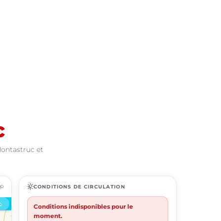
c
Montastruc et
ap
routine
CONDITIONS DE CIRCULATION
Conditions indisponibles pour le
moment.