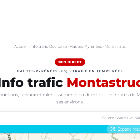
Accueil
›
Info trafic Occitanie
›
Hautes-Pyrénées
› Montastruc
EN DIRECT
HAUTES-PYRÉNÉES (65) · TRAFIC EN TEMPS RÉEL
Info trafic
Montastru
ouchons, travaux et ralentissements en direct sur les routes de 
ses environs.
Source : Waze Live M