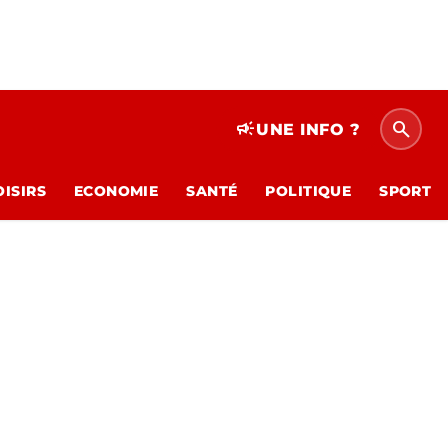
search
campaign
UNE INFO ?
OISIRS
ECONOMIE
SANTÉ
POLITIQUE
SPORT