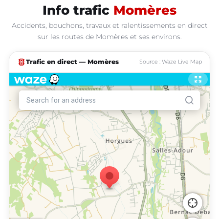
Info trafic
Momères
Accidents, bouchons, travaux et ralentissements en direct
sur les routes de Momères et ses environs.
traffic
Trafic en direct — Momères
Source : Waze Live Map