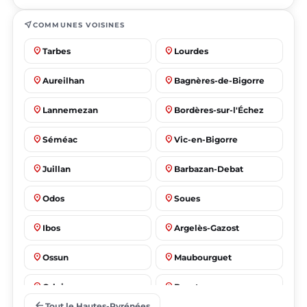
near_me
COMMUNES VOISINES
place
place
Tarbes
Lourdes
place
place
Aureilhan
Bagnères-de-Bigorre
place
place
Lannemezan
Bordères-sur-l'Échez
place
place
Séméac
Vic-en-Bigorre
place
place
Juillan
Barbazan-Debat
place
place
Odos
Soues
place
place
Ibos
Argelès-Gazost
place
place
Ossun
Maubourguet
place
place
Orleix
Bazet
arrow_back
Tout le Hautes-Pyrénées