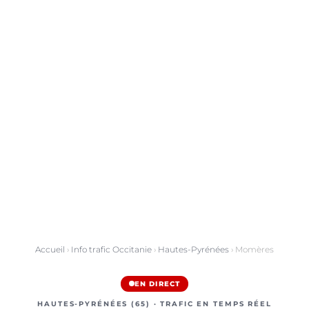
Accueil
›
Info trafic Occitanie
›
Hautes-Pyrénées
› Momères
EN DIRECT
HAUTES-PYRÉNÉES (65) · TRAFIC EN TEMPS RÉEL