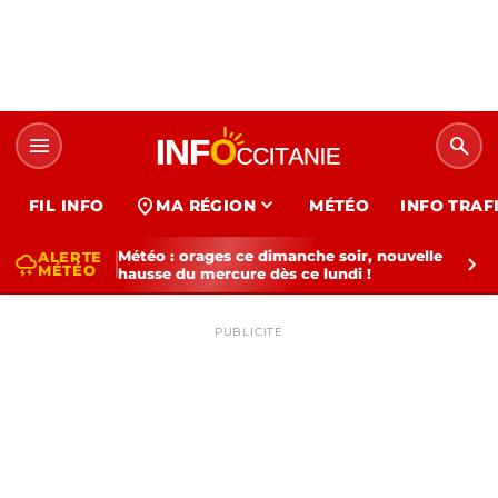
menu
search
expand_more
location_on
FIL INFO
MA RÉGION
MÉTÉO
INFO TRAF
Météo : orages ce dimanche soir, nouvelle
ALERTE
thunderstorm
chevron_right
MÉTÉO
hausse du mercure dès ce lundi !
PUBLICITÉ