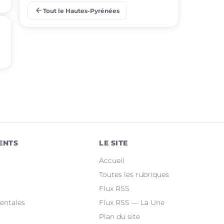
arrow_back
Tout le Hautes-Pyrénées
place
Barbazan-Debat
place
Odos
place
Soues
place
Ibos
place
Argelès-Gazost
place
Ossun
ENTS
LE SITE
place
Maubourguet
Accueil
place
Orleix
Toutes les rubriques
Flux RSS
place
Bazet
entales
Flux RSS — La Une
Plan du site