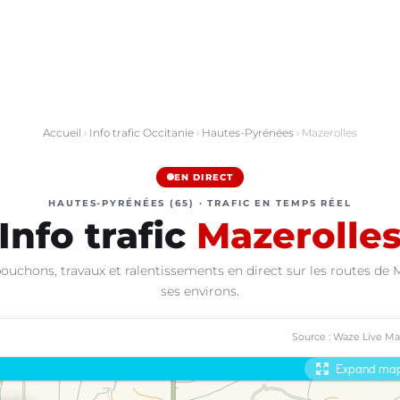
Accueil
›
Info trafic Occitanie
›
Hautes-Pyrénées
› Mazerolles
EN DIRECT
HAUTES-PYRÉNÉES (65) · TRAFIC EN TEMPS RÉEL
Info trafic
Mazerolle
ouchons, travaux et ralentissements en direct sur les routes de 
ses environs.
Source : Waze Live M