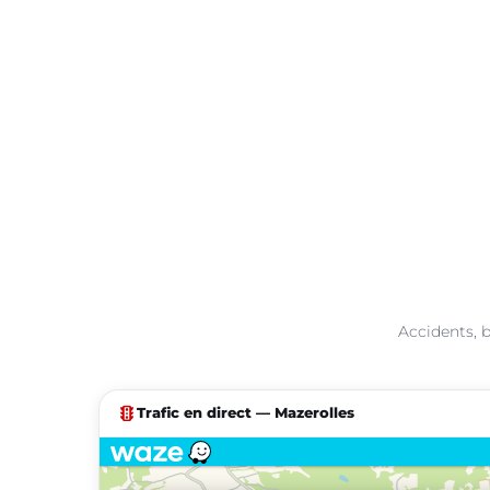
Accidents, b
traffic
Trafic en direct — Mazerolles