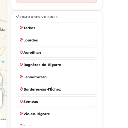
near_me
COMMUNES VOISINES
place
Tarbes
place
Lourdes
place
Aureilhan
place
Bagnères-de-Bigorre
place
Lannemezan
place
Bordères-sur-l'Échez
place
Séméac
place
Vic-en-Bigorre
place
Juillan