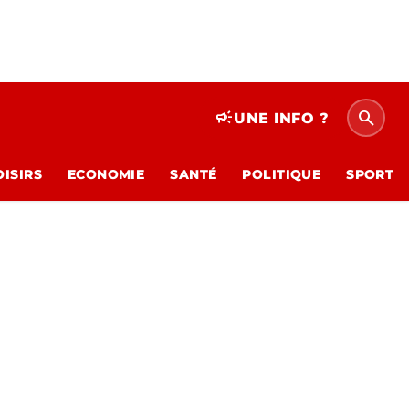
search
campaign
UNE INFO ?
OISIRS
ECONOMIE
SANTÉ
POLITIQUE
SPORT