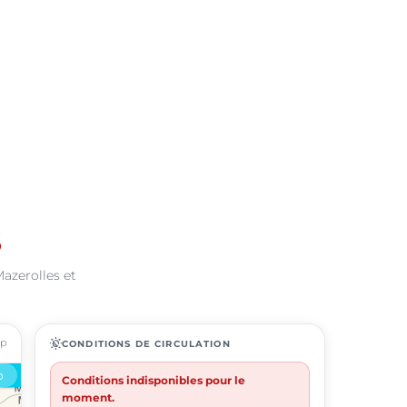
s
Mazerolles et
ap
routine
CONDITIONS DE CIRCULATION
Conditions indisponibles pour le
moment.