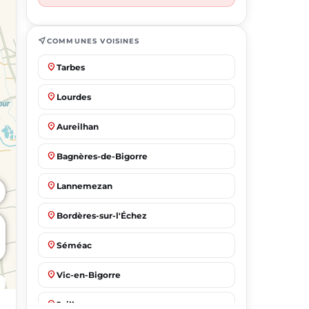
near_me
COMMUNES VOISINES
place
Tarbes
place
Lourdes
place
Aureilhan
place
Bagnères-de-Bigorre
place
Lannemezan
place
Bordères-sur-l'Échez
place
Séméac
place
Vic-en-Bigorre
place
Juillan