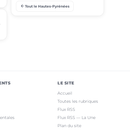
arrow_back
Tout le Hautes-Pyrénées
place
Barbazan-Debat
.
place
Odos
place
Soues
place
Ibos
place
Argelès-Gazost
place
Ossun
ENTS
LE SITE
place
Maubourguet
Accueil
place
Orleix
Toutes les rubriques
Flux RSS
place
Bazet
entales
Flux RSS — La Une
Plan du site