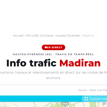
Accueil
›
Info trafic Occitanie
›
Hautes-Pyrénées
› Madiran
EN DIRECT
HAUTES-PYRÉNÉES (65) · TRAFIC EN TEMPS RÉEL
Info trafic
Madiran
ouchons, travaux et ralentissements en direct sur les routes de M
environs.
Source : Waze Live M