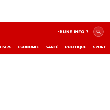
search
campaign
UNE INFO ?
OISIRS
ECONOMIE
SANTÉ
POLITIQUE
SPORT