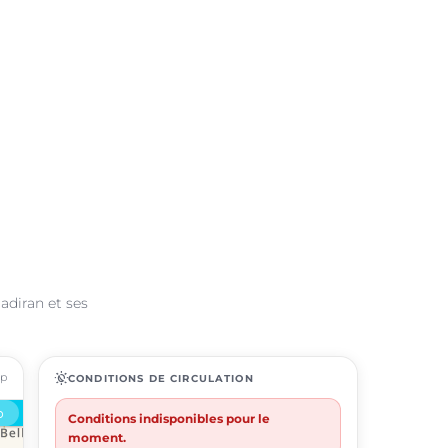
adiran et ses
ap
routine
CONDITIONS DE CIRCULATION
Conditions indisponibles pour le
moment.