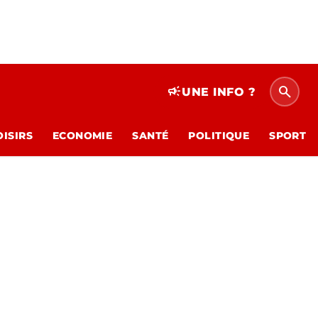
search
campaign
UNE INFO ?
OISIRS
ECONOMIE
SANTÉ
POLITIQUE
SPORT