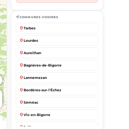
near_me
COMMUNES VOISINES
place
Tarbes
place
Lourdes
place
Aureilhan
place
Bagnères-de-Bigorre
place
Lannemezan
place
Bordères-sur-l'Échez
place
Séméac
place
Vic-en-Bigorre
place
Juillan