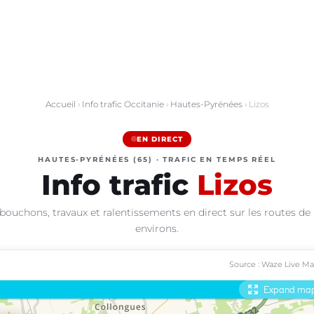
Accueil
›
Info trafic Occitanie
›
Hautes-Pyrénées
› Lizos
EN DIRECT
HAUTES-PYRÉNÉES (65) · TRAFIC EN TEMPS RÉEL
Info trafic
Lizos
bouchons, travaux et ralentissements en direct sur les routes de 
environs.
Source : Waze Live M