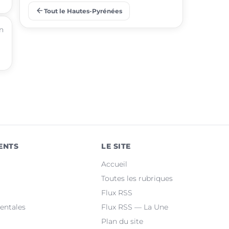
arrow_back
Tout le Hautes-Pyrénées
place
Barbazan-Debat
en
place
Odos
place
Soues
place
Ibos
place
Argelès-Gazost
place
Ossun
ENTS
LE SITE
place
Maubourguet
Accueil
place
Orleix
Toutes les rubriques
Flux RSS
place
Bazet
entales
Flux RSS — La Une
Plan du site