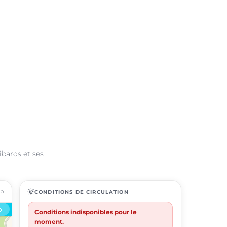
ibaros et ses
ap
routine
CONDITIONS DE CIRCULATION
Conditions indisponibles pour le
moment.