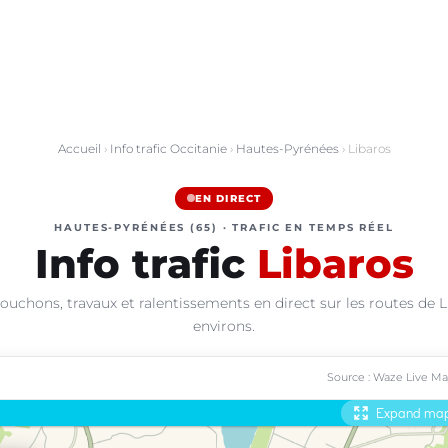
Accueil
›
Info trafic Occitanie
›
Hautes-Pyrénées
› Libaros
EN DIRECT
HAUTES-PYRÉNÉES (65) · TRAFIC EN TEMPS RÉEL
Info trafic
Libaros
ouchons, travaux et ralentissements en direct sur les routes de L
environs.
Source : Waze Live M