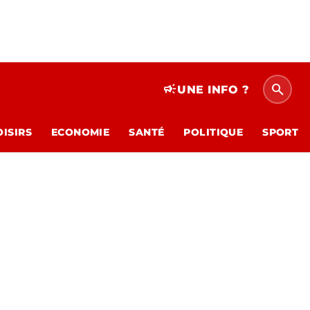
search
campaign
UNE INFO ?
OISIRS
ECONOMIE
SANTÉ
POLITIQUE
SPORT