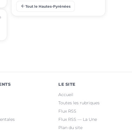
arrow_back
Tout le Hautes-Pyrénées
place
Barbazan-Debat
e
place
Odos
place
Soues
place
Ibos
place
Argelès-Gazost
place
Ossun
ENTS
LE SITE
place
Maubourguet
Accueil
place
Orleix
Toutes les rubriques
Flux RSS
place
Bazet
entales
Flux RSS — La Une
Plan du site