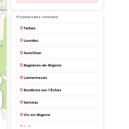
near_me
COMMUNES VOISINES
place
Tarbes
place
Lourdes
place
Aureilhan
place
Bagnères-de-Bigorre
place
Lannemezan
place
Bordères-sur-l'Échez
place
Séméac
place
Vic-en-Bigorre
place
Juillan