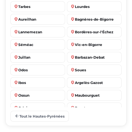
place
place
Tarbes
Lourdes
place
place
Aureilhan
Bagnères-de-Bigorre
place
place
Lannemezan
Bordères-sur-l'Échez
place
place
Séméac
Vic-en-Bigorre
place
place
Juillan
Barbazan-Debat
place
place
Odos
Soues
place
place
Ibos
Argelès-Gazost
place
place
Ossun
Maubourguet
place
place
Orleix
Bazet
arrow_back
Tout le Hautes-Pyrénées