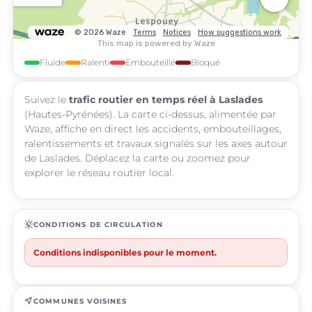
Fluide
Ralenti
Embouteillé
Bloqué
Suivez le
trafic routier en temps réel à Laslades
(Hautes-Pyrénées). La carte ci-dessus, alimentée par
Waze, affiche en direct les accidents, embouteillages,
ralentissements et travaux signalés sur les axes autour
de Laslades. Déplacez la carte ou zoomez pour
explorer le réseau routier local.
routine
CONDITIONS DE CIRCULATION
Conditions indisponibles pour le moment.
near_me
COMMUNES VOISINES