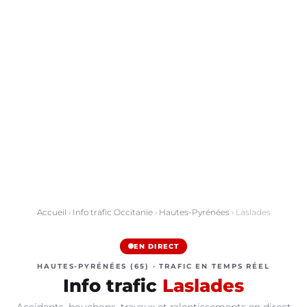
Accueil
›
Info trafic Occitanie
›
Hautes-Pyrénées
› Laslades
EN DIRECT
HAUTES-PYRÉNÉES (65) · TRAFIC EN TEMPS RÉEL
Info trafic
Laslades
Accidents, bouchons, travaux et ralentissements en direct