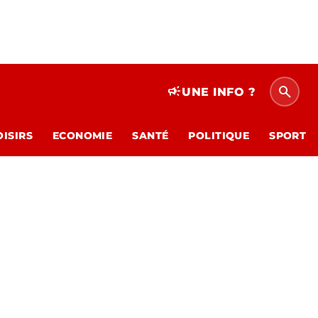
search
campaign
UNE INFO ?
OISIRS
ECONOMIE
SANTÉ
POLITIQUE
SPORT