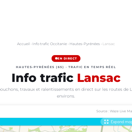
Accueil
›
Info trafic Occitanie
›
Hautes-Pyrénées
› Lansac
EN DIRECT
HAUTES-PYRÉNÉES (65) · TRAFIC EN TEMPS RÉEL
Info trafic
Lansac
ouchons, travaux et ralentissements en direct sur les routes de 
environs.
Source : Waze Live M