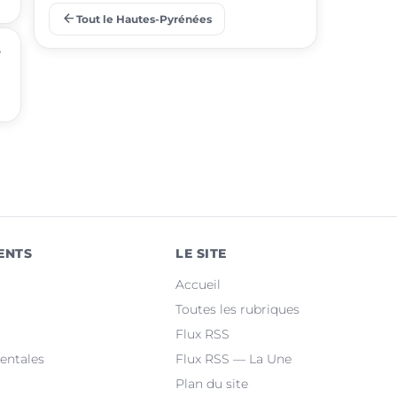
arrow_back
Tout le Hautes-Pyrénées
place
Barbazan-Debat
e
place
Odos
place
Soues
place
Ibos
place
Argelès-Gazost
place
Ossun
ENTS
LE SITE
place
Maubourguet
Accueil
place
Orleix
Toutes les rubriques
Flux RSS
place
Bazet
entales
Flux RSS — La Une
Plan du site