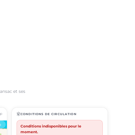
Lansac et ses
ap
routine
CONDITIONS DE CIRCULATION
Conditions indisponibles pour le
moment.