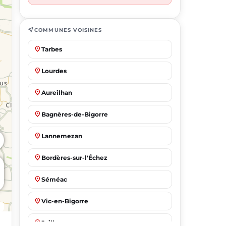
near_me
COMMUNES VOISINES
place
Tarbes
place
Lourdes
place
Aureilhan
place
Bagnères-de-Bigorre
place
Lannemezan
place
Bordères-sur-l'Échez
place
Séméac
place
Vic-en-Bigorre
place
Juillan