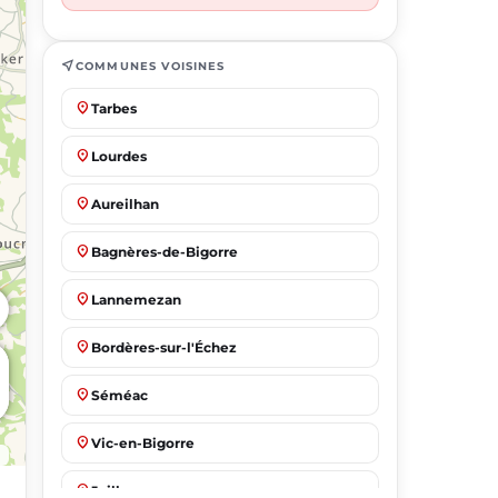
near_me
COMMUNES VOISINES
place
Tarbes
place
Lourdes
place
Aureilhan
place
Bagnères-de-Bigorre
place
Lannemezan
place
Bordères-sur-l'Échez
place
Séméac
place
Vic-en-Bigorre
place
Juillan