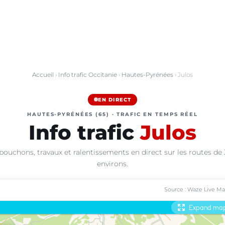
Accueil
›
Info trafic Occitanie
›
Hautes-Pyrénées
› Julos
EN DIRECT
HAUTES-PYRÉNÉES (65) · TRAFIC EN TEMPS RÉEL
Info trafic
Julos
bouchons, travaux et ralentissements en direct sur les routes de 
environs.
Source : Waze Live M