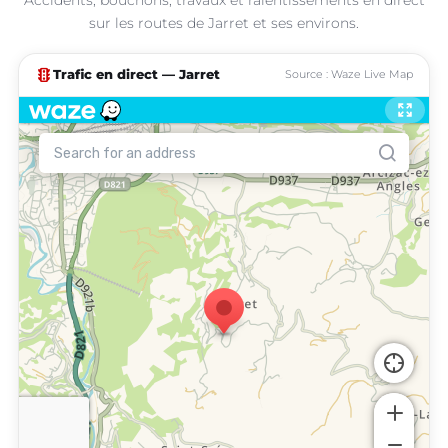
sur les routes de Jarret et ses environs.
traffic
Trafic en direct — Jarret
Source : Waze Live Map