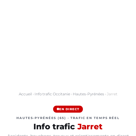
Accueil
›
Info trafic Occitanie
›
Hautes-Pyrénées
› Jarret
EN DIRECT
HAUTES-PYRÉNÉES (65) · TRAFIC EN TEMPS RÉEL
Info trafic
Jarret
Accidents, bouchons, travaux et ralentissements en direct