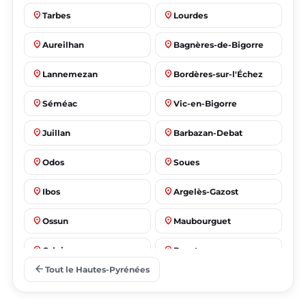
place
place
Tarbes
Lourdes
place
place
Aureilhan
Bagnères-de-Bigorre
place
place
Lannemezan
Bordères-sur-l'Échez
place
place
Séméac
Vic-en-Bigorre
place
place
Juillan
Barbazan-Debat
place
place
Odos
Soues
place
place
Ibos
Argelès-Gazost
place
place
Ossun
Maubourguet
place
place
Orleix
Bazet
arrow_back
Tout le Hautes-Pyrénées