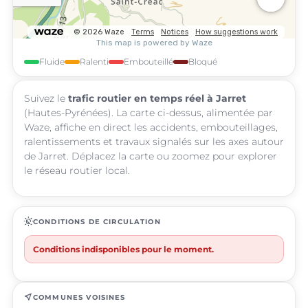
Fluide
Ralenti
Embouteillé
Bloqué
Suivez le
trafic routier en temps réel à Jarret
(Hautes-Pyrénées). La carte ci-dessus, alimentée par
Waze, affiche en direct les accidents, embouteillages,
ralentissements et travaux signalés sur les axes autour
de Jarret. Déplacez la carte ou zoomez pour explorer
le réseau routier local.
routine
CONDITIONS DE CIRCULATION
Conditions indisponibles pour le moment.
near_me
COMMUNES VOISINES