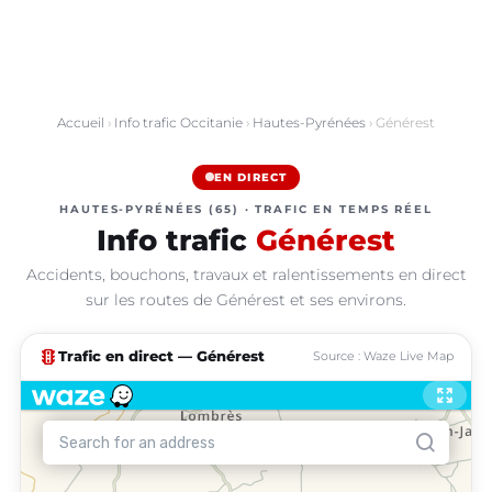
Accueil
›
Info trafic Occitanie
›
Hautes-Pyrénées
› Générest
EN DIRECT
HAUTES-PYRÉNÉES (65) · TRAFIC EN TEMPS RÉEL
Info trafic
Générest
Accidents, bouchons, travaux et ralentissements en direct
sur les routes de Générest et ses environs.
traffic
Trafic en direct — Générest
Source : Waze Live Map