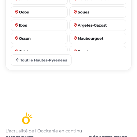
place
place
Odos
Soues
place
place
Ibos
Argelès-Gazost
place
place
Ossun
Maubourguet
place
place
Orleix
Bazet
arrow_back
Tout le Hautes-Pyrénées
L'actualité de l'Occitanie en continu