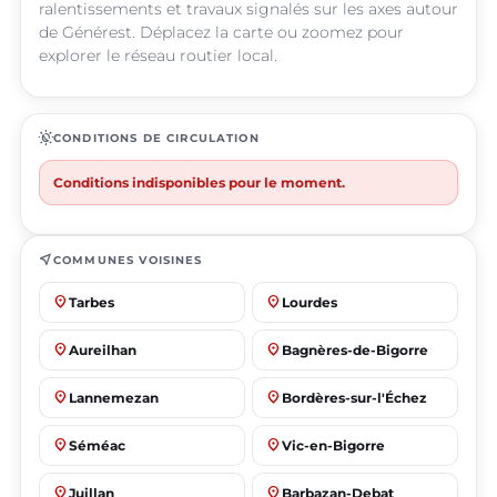
ralentissements et travaux signalés sur les axes autour
de Générest. Déplacez la carte ou zoomez pour
explorer le réseau routier local.
routine
CONDITIONS DE CIRCULATION
Conditions indisponibles pour le moment.
near_me
COMMUNES VOISINES
place
place
Tarbes
Lourdes
place
place
Aureilhan
Bagnères-de-Bigorre
place
place
Lannemezan
Bordères-sur-l'Échez
place
place
Séméac
Vic-en-Bigorre
place
place
Juillan
Barbazan-Debat