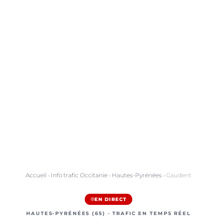
Accueil
›
Info trafic Occitanie
›
Hautes-Pyrénées
› Gaudent
EN DIRECT
HAUTES-PYRÉNÉES (65) · TRAFIC EN TEMPS RÉEL