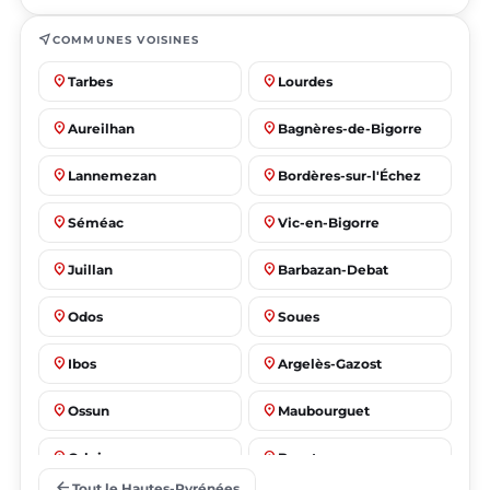
near_me
COMMUNES VOISINES
place
place
Tarbes
Lourdes
place
place
Aureilhan
Bagnères-de-Bigorre
place
place
Lannemezan
Bordères-sur-l'Échez
place
place
Séméac
Vic-en-Bigorre
place
place
Juillan
Barbazan-Debat
place
place
Odos
Soues
place
place
Ibos
Argelès-Gazost
place
place
Ossun
Maubourguet
place
place
Orleix
Bazet
arrow_back
Tout le Hautes-Pyrénées