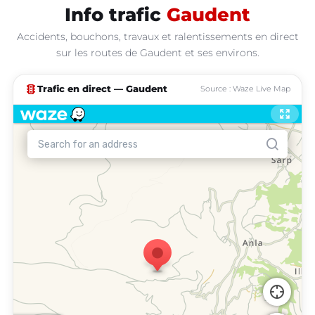
Info trafic
Gaudent
Accidents, bouchons, travaux et ralentissements en direct
sur les routes de Gaudent et ses environs.
traffic
Trafic en direct — Gaudent
Source : Waze Live Map