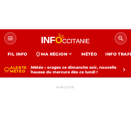
menu
search
expand_more
location_on
FIL INFO
MA RÉGION
MÉTÉO
INFO TRAF
Météo : orages ce dimanche soir, nouvelle
ALERTE
thunderstorm
chevron_right
MÉTÉO
hausse du mercure dès ce lundi !
PUBLICITÉ