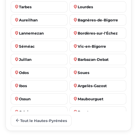
place
place
Tarbes
Lourdes
place
place
Aureilhan
Bagnères-de-Bigorre
place
place
Lannemezan
Bordères-sur-l'Échez
place
place
Séméac
Vic-en-Bigorre
place
place
Juillan
Barbazan-Debat
place
place
Odos
Soues
place
place
Ibos
Argelès-Gazost
place
place
Ossun
Maubourguet
place
place
Orleix
Bazet
arrow_back
Tout le Hautes-Pyrénées