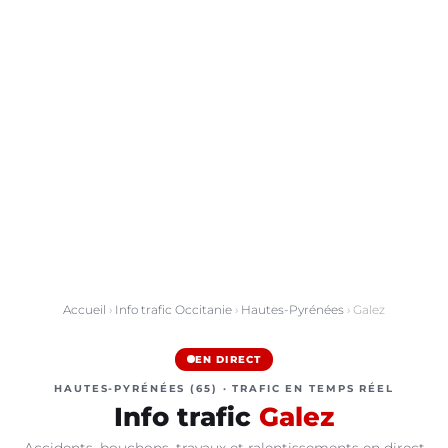
Accueil
›
Info trafic Occitanie
›
Hautes-Pyrénées
› Galez
EN DIRECT
HAUTES-PYRÉNÉES (65) · TRAFIC EN TEMPS RÉEL
Info trafic
Galez
Accidents, bouchons, travaux et ralentissements en direct