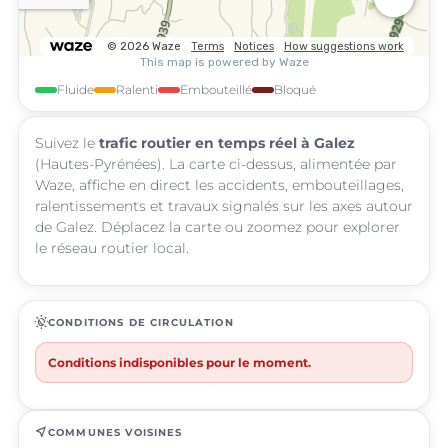
Fluide
Ralenti
Embouteillé
Bloqué
Suivez le
trafic routier en temps réel à Galez
(Hautes-Pyrénées). La carte ci-dessus, alimentée par
Waze, affiche en direct les accidents, embouteillages,
ralentissements et travaux signalés sur les axes autour
de Galez. Déplacez la carte ou zoomez pour explorer
le réseau routier local.
routine
CONDITIONS DE CIRCULATION
Conditions indisponibles pour le moment.
near_me
COMMUNES VOISINES