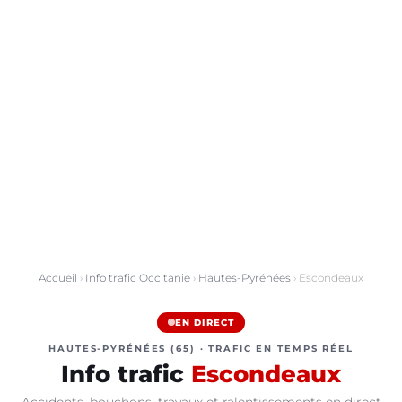
Accueil
›
Info trafic Occitanie
›
Hautes-Pyrénées
› Escondeaux
EN DIRECT
HAUTES-PYRÉNÉES (65) · TRAFIC EN TEMPS RÉEL
Info trafic
Escondeaux
Accidents, bouchons, travaux et ralentissements en direct