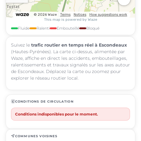
Fluide
Ralenti
Embouteillé
Bloqué
Suivez le
trafic routier en temps réel à Escondeaux
(Hautes-Pyrénées). La carte ci-dessus, alimentée par
Waze, affiche en direct les accidents, embouteillages,
ralentissements et travaux signalés sur les axes autour
de Escondeaux. Déplacez la carte ou zoomez pour
explorer le réseau routier local.
routine
CONDITIONS DE CIRCULATION
Conditions indisponibles pour le moment.
near_me
COMMUNES VOISINES