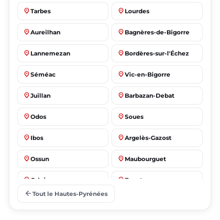
place
place
Tarbes
Lourdes
place
place
Aureilhan
Bagnères-de-Bigorre
place
place
Lannemezan
Bordères-sur-l'Échez
place
place
Séméac
Vic-en-Bigorre
place
place
Juillan
Barbazan-Debat
place
place
Odos
Soues
place
place
Ibos
Argelès-Gazost
place
place
Ossun
Maubourguet
place
place
Orleix
Bazet
arrow_back
Tout le Hautes-Pyrénées