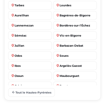
place
place
Tarbes
Lourdes
place
place
Aureilhan
Bagnères-de-Bigorre
place
place
Lannemezan
Bordères-sur-l'Échez
place
place
Séméac
Vic-en-Bigorre
place
place
Juillan
Barbazan-Debat
place
place
Odos
Soues
place
place
Ibos
Argelès-Gazost
place
place
Ossun
Maubourguet
place
place
Orleix
Bazet
arrow_back
Tout le Hautes-Pyrénées