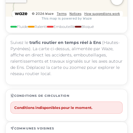
Fluide
Ralenti
Embouteillé
Bloqué
Suivez le
trafic routier en temps réel à Ens
(Hautes-
Pyrénées). La carte ci-dessus, alimentée par Waze,
affiche en direct les accidents, embouteillages,
ralentissements et travaux signalés sur les axes autour
de Ens. Déplacez la carte ou zoomez pour explorer le
réseau routier local.
routine
CONDITIONS DE CIRCULATION
Conditions indisponibles pour le moment.
near_me
COMMUNES VOISINES