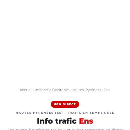
Accueil
›
Info trafic Occitanie
›
Hautes-Pyrénées
› Ens
EN DIRECT
HAUTES-PYRÉNÉES (65) · TRAFIC EN TEMPS RÉEL
Info trafic
Ens
Accidents, bouchons, travaux et ralentissements en direct