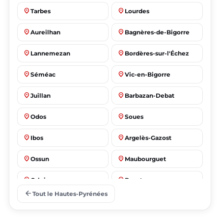
place
place
Tarbes
Lourdes
place
place
Aureilhan
Bagnères-de-Bigorre
place
place
Lannemezan
Bordères-sur-l'Échez
place
place
Séméac
Vic-en-Bigorre
place
place
Juillan
Barbazan-Debat
place
place
Odos
Soues
place
place
Ibos
Argelès-Gazost
place
place
Ossun
Maubourguet
place
place
Orleix
Bazet
arrow_back
Tout le Hautes-Pyrénées