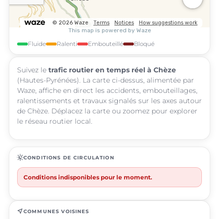
Fluide
Ralenti
Embouteillé
Bloqué
Suivez le
trafic routier en temps réel à Chèze
(Hautes-Pyrénées). La carte ci-dessus, alimentée par
Waze, affiche en direct les accidents, embouteillages,
ralentissements et travaux signalés sur les axes autour
de Chèze. Déplacez la carte ou zoomez pour explorer
le réseau routier local.
routine
CONDITIONS DE CIRCULATION
Conditions indisponibles pour le moment.
near_me
COMMUNES VOISINES