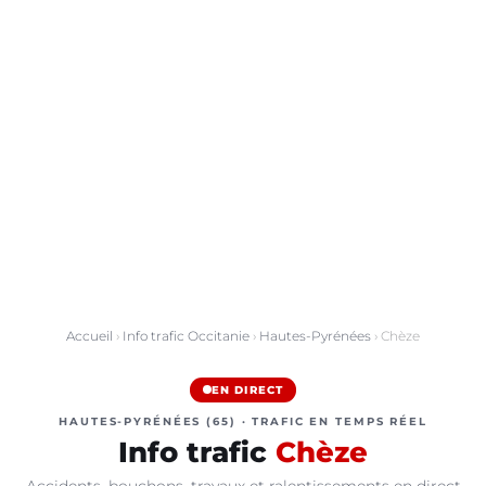
Accueil
›
Info trafic Occitanie
›
Hautes-Pyrénées
› Chèze
EN DIRECT
HAUTES-PYRÉNÉES (65) · TRAFIC EN TEMPS RÉEL
Info trafic
Chèze
Accidents, bouchons, travaux et ralentissements en direct