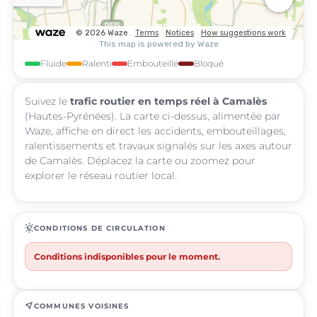
Fluide
Ralenti
Embouteillé
Bloqué
Suivez le
trafic routier en temps réel à Camalès
(Hautes-Pyrénées). La carte ci-dessus, alimentée par
Waze, affiche en direct les accidents, embouteillages,
ralentissements et travaux signalés sur les axes autour
de Camalès. Déplacez la carte ou zoomez pour
explorer le réseau routier local.
routine
CONDITIONS DE CIRCULATION
Conditions indisponibles pour le moment.
near_me
COMMUNES VOISINES