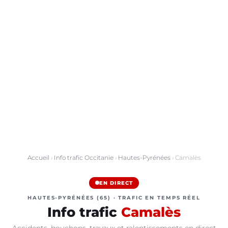
Accueil
›
Info trafic Occitanie
›
Hautes-Pyrénées
› Camalès
EN DIRECT
HAUTES-PYRÉNÉES (65) · TRAFIC EN TEMPS RÉEL
Info trafic
Camalès
Accidents, bouchons, travaux et ralentissements en direct