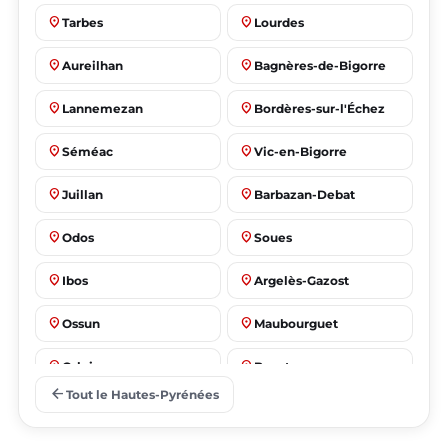
place
place
Tarbes
Lourdes
place
place
Aureilhan
Bagnères-de-Bigorre
place
place
Lannemezan
Bordères-sur-l'Échez
place
place
Séméac
Vic-en-Bigorre
place
place
Juillan
Barbazan-Debat
place
place
Odos
Soues
place
place
Ibos
Argelès-Gazost
place
place
Ossun
Maubourguet
place
place
Orleix
Bazet
arrow_back
Tout le Hautes-Pyrénées