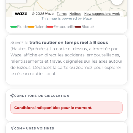
Fluide
Ralenti
Embouteillé
Bloqué
Suivez le
trafic routier en temps réel à Bizous
(Hautes-Pyrénées). La carte ci-dessus, alimentée par
Waze, affiche en direct les accidents, embouteillages,
ralentissements et travaux signalés sur les axes autour
de Bizous. Déplacez la carte ou zoomez pour explorer
le réseau routier local.
routine
CONDITIONS DE CIRCULATION
Conditions indisponibles pour le moment.
near_me
COMMUNES VOISINES