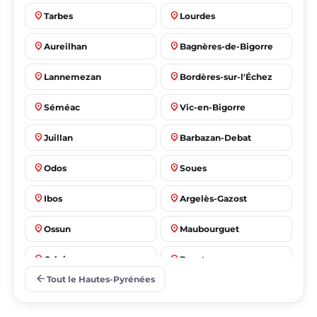
place
place
Tarbes
Lourdes
place
place
Aureilhan
Bagnères-de-Bigorre
place
place
Lannemezan
Bordères-sur-l'Échez
place
place
Séméac
Vic-en-Bigorre
place
place
Juillan
Barbazan-Debat
place
place
Odos
Soues
place
place
Ibos
Argelès-Gazost
place
place
Ossun
Maubourguet
place
place
Orleix
Bazet
arrow_back
Tout le Hautes-Pyrénées