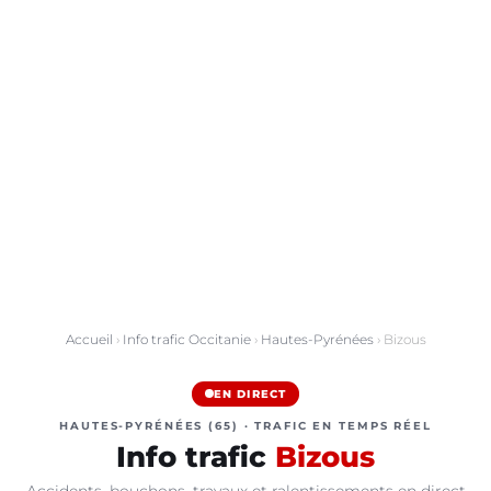
Accueil
›
Info trafic Occitanie
›
Hautes-Pyrénées
› Bizous
EN DIRECT
HAUTES-PYRÉNÉES (65) · TRAFIC EN TEMPS RÉEL
Info trafic
Bizous
Accidents, bouchons, travaux et ralentissements en direct