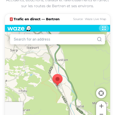
sur les routes de Bertren et ses environs.
traffic
Trafic en direct — Bertren
Source : Waze Live Map