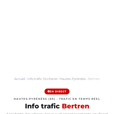
Accueil
›
Info trafic Occitanie
›
Hautes-Pyrénées
› Bertren
EN DIRECT
HAUTES-PYRÉNÉES (65) · TRAFIC EN TEMPS RÉEL
Info trafic
Bertren
Accidents, bouchons, travaux et ralentissements en direct