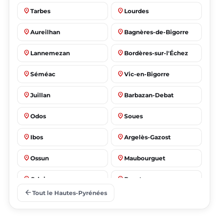
place
place
Tarbes
Lourdes
place
place
Aureilhan
Bagnères-de-Bigorre
place
place
Lannemezan
Bordères-sur-l'Échez
place
place
Séméac
Vic-en-Bigorre
place
place
Juillan
Barbazan-Debat
place
place
Odos
Soues
place
place
Ibos
Argelès-Gazost
place
place
Ossun
Maubourguet
place
place
Orleix
Bazet
arrow_back
Tout le Hautes-Pyrénées