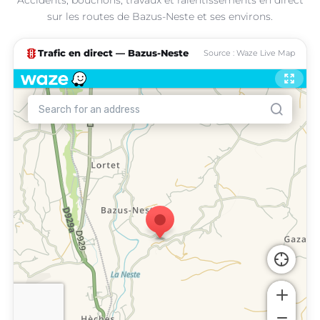
sur les routes de Bazus-Neste et ses environs.
traffic
Trafic en direct — Bazus-Neste
Source : Waze Live Map