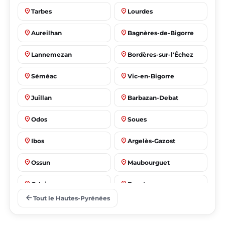
place
place
Tarbes
Lourdes
place
place
Aureilhan
Bagnères-de-Bigorre
place
place
Lannemezan
Bordères-sur-l'Échez
place
place
Séméac
Vic-en-Bigorre
place
place
Juillan
Barbazan-Debat
place
place
Odos
Soues
place
place
Ibos
Argelès-Gazost
place
place
Ossun
Maubourguet
place
place
Orleix
Bazet
arrow_back
Tout le Hautes-Pyrénées