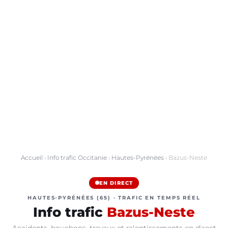
Accueil
›
Info trafic Occitanie
›
Hautes-Pyrénées
› Bazus-Neste
EN DIRECT
HAUTES-PYRÉNÉES (65) · TRAFIC EN TEMPS RÉEL
Info trafic
Bazus-Neste
Accidents, bouchons, travaux et ralentissements en direct