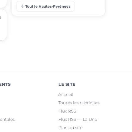
arrow_back
Tout le Hautes-Pyrénées
place
Barbazan-Debat
e
place
Odos
place
Soues
place
Ibos
place
Argelès-Gazost
place
Ossun
ENTS
LE SITE
place
Maubourguet
Accueil
place
Orleix
Toutes les rubriques
Flux RSS
place
Bazet
entales
Flux RSS — La Une
Plan du site