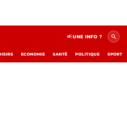
search
campaign
UNE INFO ?
OISIRS
ECONOMIE
SANTÉ
POLITIQUE
SPORT