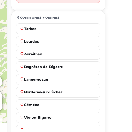
near_me
COMMUNES VOISINES
place
Tarbes
place
Lourdes
place
Aureilhan
place
Bagnères-de-Bigorre
place
Lannemezan
place
Bordères-sur-l'Échez
place
Séméac
place
Vic-en-Bigorre
place
Juillan