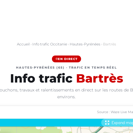
Accueil
›
Info trafic Occitanie
›
Hautes-Pyrénées
› Bartrès
EN DIRECT
HAUTES-PYRÉNÉES (65) · TRAFIC EN TEMPS RÉEL
Info trafic
Bartrès
ouchons, travaux et ralentissements en direct sur les routes de B
environs.
Source : Waze Live M