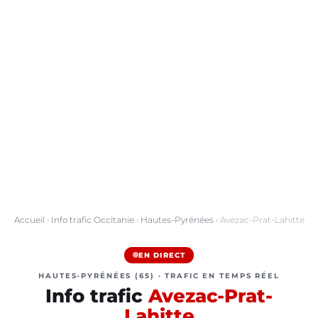
Accueil
›
Info trafic Occitanie
›
Hautes-Pyrénées
› Avezac-Prat-Lahitte
EN DIRECT
HAUTES-PYRÉNÉES (65) · TRAFIC EN TEMPS RÉEL
Info trafic
Avezac-Prat-
Lahitte