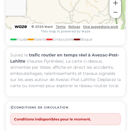
Fluide
Ralenti
Embouteillé
Bloqué
Suivez le
trafic routier en temps réel à Avezac-Prat-
Lahitte
(Hautes-Pyrénées). La carte ci-dessus,
alimentée par Waze, affiche en direct les accidents,
embouteillages, ralentissements et travaux signalés
sur les axes autour de Avezac-Prat-Lahitte. Déplacez la
carte ou zoomez pour explorer le réseau routier local.
routine
CONDITIONS DE CIRCULATION
Conditions indisponibles pour le moment.