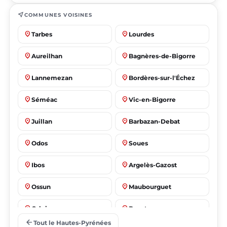
near_me
COMMUNES VOISINES
place
place
Tarbes
Lourdes
place
place
Aureilhan
Bagnères-de-Bigorre
place
place
Lannemezan
Bordères-sur-l'Échez
place
place
Séméac
Vic-en-Bigorre
place
place
Juillan
Barbazan-Debat
place
place
Odos
Soues
place
place
Ibos
Argelès-Gazost
place
place
Ossun
Maubourguet
place
place
Orleix
Bazet
arrow_back
Tout le Hautes-Pyrénées