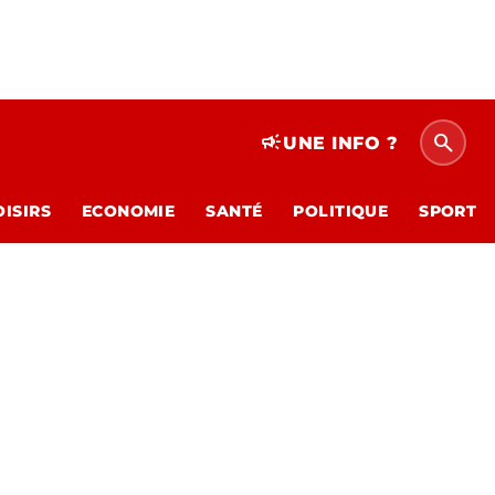
search
campaign
UNE INFO ?
OISIRS
ECONOMIE
SANTÉ
POLITIQUE
SPORT