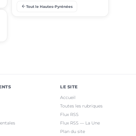
arrow_back
Tout le Hautes-Pyrénées
place
Barbazan-Debat
place
Odos
place
Soues
place
Ibos
place
Argelès-Gazost
place
Ossun
ENTS
LE SITE
place
Maubourguet
Accueil
place
Orleix
Toutes les rubriques
Flux RSS
place
Bazet
entales
Flux RSS — La Une
Plan du site