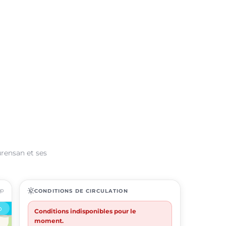
urensan et ses
ap
routine
CONDITIONS DE CIRCULATION
Conditions indisponibles pour le
moment.