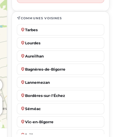
near_me
COMMUNES VOISINES
place
Tarbes
place
Lourdes
place
Aureilhan
place
Bagnères-de-Bigorre
place
Lannemezan
place
Bordères-sur-l'Échez
place
Séméac
place
Vic-en-Bigorre
place
Juillan