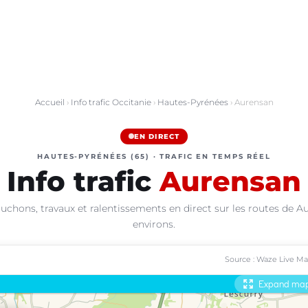
Accueil
›
Info trafic Occitanie
›
Hautes-Pyrénées
› Aurensan
EN DIRECT
HAUTES-PYRÉNÉES (65) · TRAFIC EN TEMPS RÉEL
Info trafic
Aurensan
uchons, travaux et ralentissements en direct sur les routes de A
environs.
Source : Waze Live M