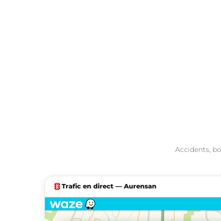
Accidents, bo
traffic
Trafic en direct — Aurensan