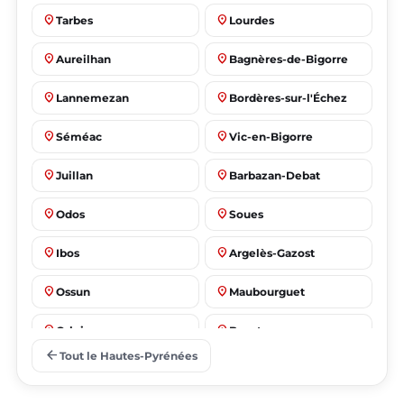
place
place
Tarbes
Lourdes
place
place
Aureilhan
Bagnères-de-Bigorre
place
place
Lannemezan
Bordères-sur-l'Échez
place
place
Séméac
Vic-en-Bigorre
place
place
Juillan
Barbazan-Debat
place
place
Odos
Soues
place
place
Ibos
Argelès-Gazost
place
place
Ossun
Maubourguet
place
place
Orleix
Bazet
arrow_back
Tout le Hautes-Pyrénées