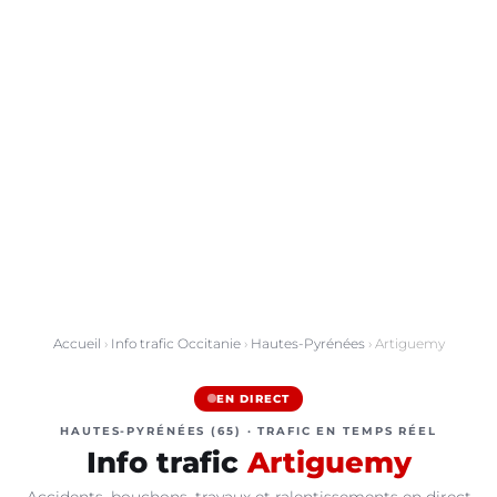
Accueil
›
Info trafic Occitanie
›
Hautes-Pyrénées
› Artiguemy
EN DIRECT
HAUTES-PYRÉNÉES (65) · TRAFIC EN TEMPS RÉEL
Info trafic
Artiguemy
Accidents, bouchons, travaux et ralentissements en direct