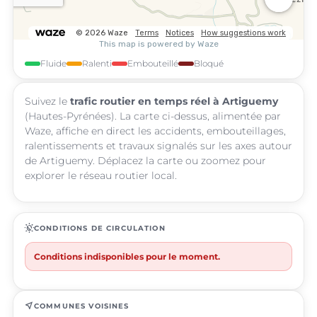
Fluide
Ralenti
Embouteillé
Bloqué
Suivez le
trafic routier en temps réel à Artiguemy
(Hautes-Pyrénées). La carte ci-dessus, alimentée par
Waze, affiche en direct les accidents, embouteillages,
ralentissements et travaux signalés sur les axes autour
de Artiguemy. Déplacez la carte ou zoomez pour
explorer le réseau routier local.
routine
CONDITIONS DE CIRCULATION
Conditions indisponibles pour le moment.
near_me
COMMUNES VOISINES