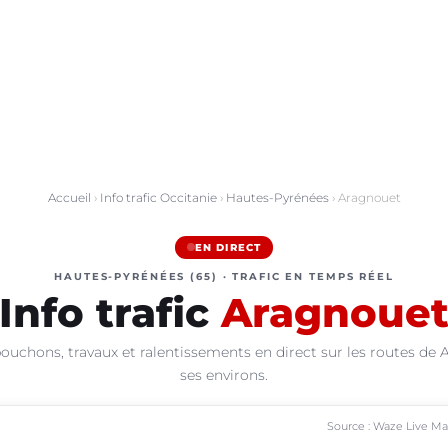
Accueil
›
Info trafic Occitanie
›
Hautes-Pyrénées
› Aragnouet
EN DIRECT
HAUTES-PYRÉNÉES (65) · TRAFIC EN TEMPS RÉEL
Info trafic
Aragnoue
ouchons, travaux et ralentissements en direct sur les routes de 
ses environs.
Source : Waze Live M