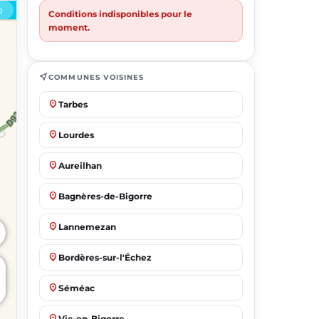
Conditions indisponibles pour le
moment.
near_me
COMMUNES VOISINES
place
Tarbes
place
Lourdes
place
Aureilhan
place
Bagnères-de-Bigorre
place
Lannemezan
place
Bordères-sur-l'Échez
place
Séméac
place
Vic-en-Bigorre