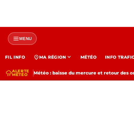
menu
MENU
expand_more
location_on
FIL INFO
MA RÉGION
MÉTÉO
INFO TRAFI
ALERTE
thunderstorm
Météo : baisse du mercure et retour des o
MÉTÉO