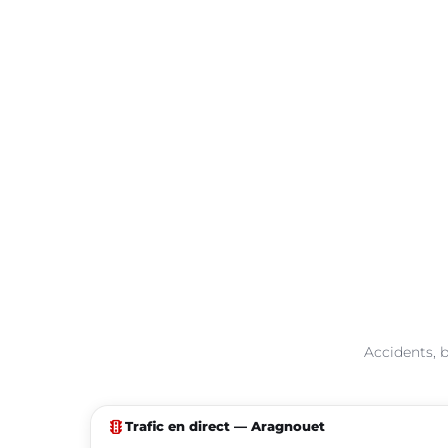
Accidents, b
traffic
Trafic en direct — Aragnouet