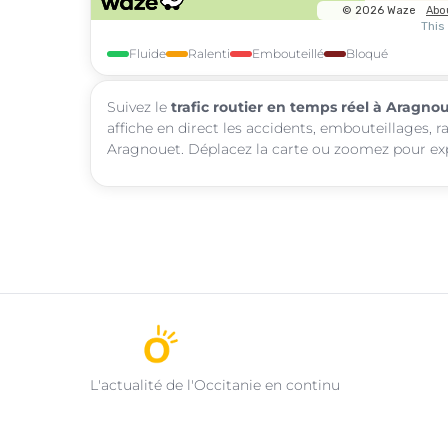
Fluide
Ralenti
Embouteillé
Bloqué
Suivez le
trafic routier en temps réel à Aragno
affiche en direct les accidents, embouteillages, r
Aragnouet. Déplacez la carte ou zoomez pour expl
L'actualité de l'Occitanie en continu