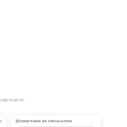
t
Aragnouet et
ap
routine
CONDITIONS DE CIRCULATION