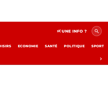
search
campaign
UNE INFO ?
OISIRS
ECONOMIE
SANTÉ
POLITIQUE
SPORT
chevron_right