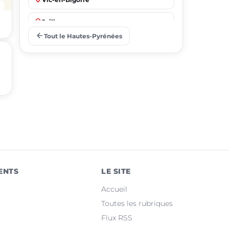
place
Juillan
arrow_back
Tout le Hautes-Pyrénées
place
Barbazan-Debat
place
Odos
place
Soues
place
Ibos
place
Argelès-Gazost
place
Ossun
ENTS
LE SITE
place
Maubourguet
Accueil
place
Orleix
Toutes les rubriques
Flux RSS
place
Bazet