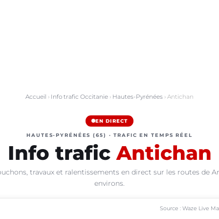
Accueil
›
Info trafic Occitanie
›
Hautes-Pyrénées
› Antichan
EN DIRECT
HAUTES-PYRÉNÉES (65) · TRAFIC EN TEMPS RÉEL
Info trafic
Antichan
uchons, travaux et ralentissements en direct sur les routes de A
environs.
Source : Waze Live M