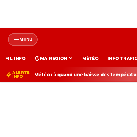
menu
MENU
expand_more
location_on
FIL INFO
MA RÉGION
MÉTÉO
INFO TRAFI
ALERTE
bolt
Météo : à quand une baisse des températur
INFO