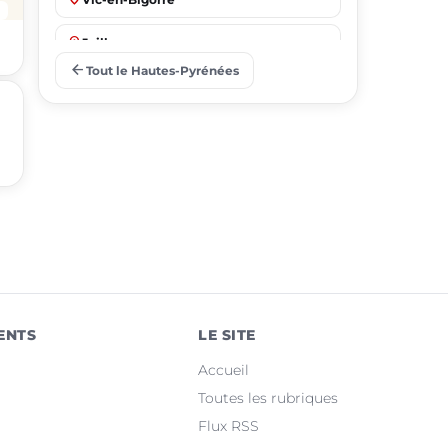
place
Juillan
arrow_back
Tout le Hautes-Pyrénées
place
Barbazan-Debat
place
Odos
place
Soues
place
Ibos
place
Argelès-Gazost
place
Ossun
ENTS
LE SITE
place
Maubourguet
Accueil
place
Orleix
Toutes les rubriques
Flux RSS
place
Bazet