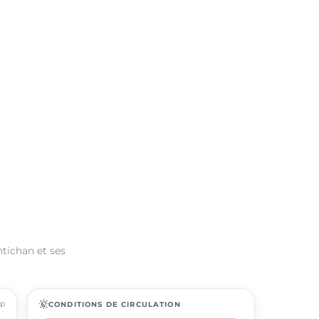
ntichan et ses
ap
routine
CONDITIONS DE CIRCULATION