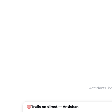
Accidents, bo
traffic
Trafic en direct — Antichan