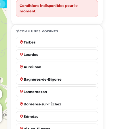
Conditions indisponibles pour le
moment.
near_me
COMMUNES VOISINES
place
Tarbes
place
Lourdes
place
Aureilhan
place
Bagnères-de-Bigorre
place
Lannemezan
place
Bordères-sur-l'Échez
place
Séméac
place
Vic-en-Bigorre