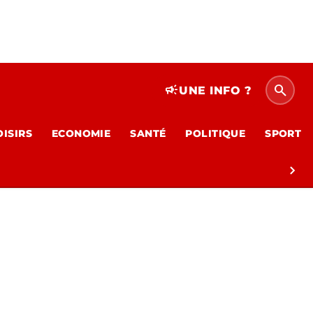
search
campaign
UNE INFO ?
OISIRS
ECONOMIE
SANTÉ
POLITIQUE
SPORT
chevron_right