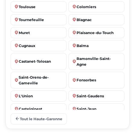
place
place
Toulouse
Colomiers
place
place
Tournefeuille
Blagnac
place
place
Muret
Plaisance-du-Touch
place
place
Cugnaux
Balma
Ramonville-Saint-
place
place
Castanet-Tolosan
Agne
Saint-Orens-de-
place
place
Fonsorbes
Gameville
place
place
L'Union
Saint-Gaudens
place
place
Castelginest
Saint-Jean
arrow_back
Tout le Haute-Garonne
place
place
Villeneuve-Tolosane
Seysses