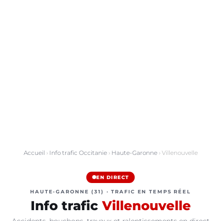
Accueil
›
Info trafic Occitanie
›
Haute-Garonne
› Villenouvelle
EN DIRECT
HAUTE-GARONNE (31) · TRAFIC EN TEMPS RÉEL
Info trafic
Villenouvelle
Accidents, bouchons, travaux et ralentissements en direct