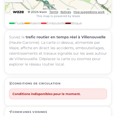
Fluide
Ralenti
Embouteillé
Bloqué
Suivez le
trafic routier en temps réel à Villenouvelle
(Haute-Garonne). La carte ci-dessus, alimentée par
Waze, affiche en direct les accidents, embouteillages,
ralentissements et travaux signalés sur les axes autour
de Villenouvelle. Déplacez la carte ou zoomez pour
explorer le réseau routier local.
routine
CONDITIONS DE CIRCULATION
Conditions indisponibles pour le moment.
near_me
COMMUNES VOISINES