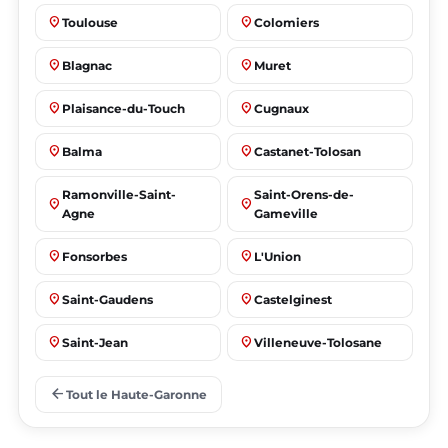
place
place
Toulouse
Colomiers
place
place
Blagnac
Muret
place
place
Plaisance-du-Touch
Cugnaux
place
place
Balma
Castanet-Tolosan
Ramonville-Saint-
Saint-Orens-de-
place
place
Agne
Gameville
place
place
Fonsorbes
L'Union
place
place
Saint-Gaudens
Castelginest
place
place
Saint-Jean
Villeneuve-Tolosane
place
place
Seysses
Auterive
arrow_back
Tout le Haute-Garonne