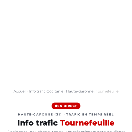
Accueil
›
Info trafic Occitanie
›
Haute-Garonne
› Tournefeuille
EN DIRECT
HAUTE-GARONNE (31) · TRAFIC EN TEMPS RÉEL
Info trafic
Tournefeuille
Accidents, bouchons, travaux et ralentissements en direct