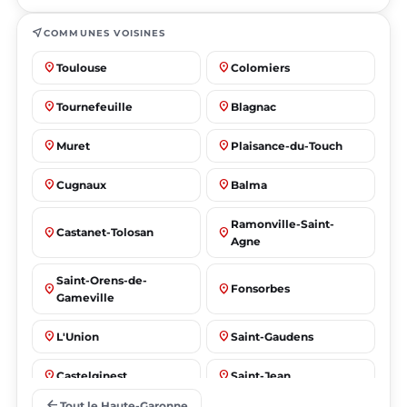
near_me
COMMUNES VOISINES
place
place
Toulouse
Colomiers
place
place
Tournefeuille
Blagnac
place
place
Muret
Plaisance-du-Touch
place
place
Cugnaux
Balma
Ramonville-Saint-
place
place
Castanet-Tolosan
Agne
Saint-Orens-de-
place
place
Fonsorbes
Gameville
place
place
L'Union
Saint-Gaudens
place
place
Castelginest
Saint-Jean
arrow_back
Tout le Haute-Garonne