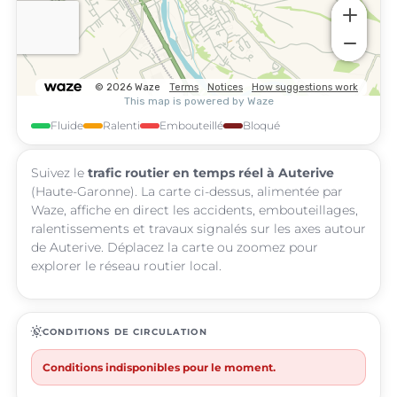
Fluide
Ralenti
Embouteillé
Bloqué
Suivez le
trafic routier en temps réel à Auterive
(Haute-Garonne). La carte ci-dessus, alimentée par
Waze, affiche en direct les accidents, embouteillages,
ralentissements et travaux signalés sur les axes autour
de Auterive. Déplacez la carte ou zoomez pour
explorer le réseau routier local.
routine
CONDITIONS DE CIRCULATION
Conditions indisponibles pour le moment.