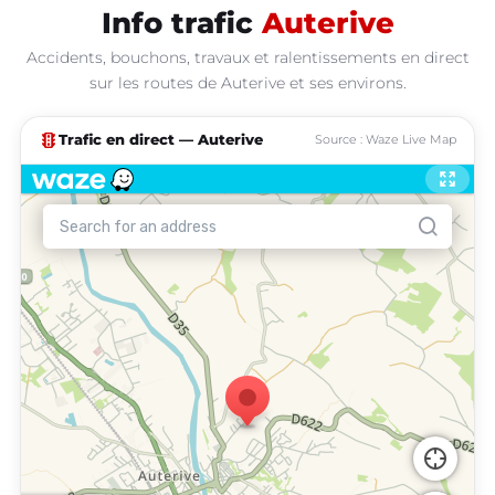
Info trafic
Auterive
Accidents, bouchons, travaux et ralentissements en direct
sur les routes de Auterive et ses environs.
traffic
Trafic en direct — Auterive
Source : Waze Live Map