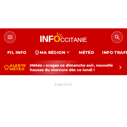
menu
search
expand_more
location_on
FIL INFO
MA RÉGION
MÉTÉO
INFO TRAF
Météo : orages ce dimanche soir, nouvelle
ALERTE
thunderstorm
chevron_right
MÉTÉO
hausse du mercure dès ce lundi !
PUBLICITÉ