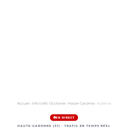
Accueil
›
Info trafic Occitanie
›
Haute-Garonne
› Auterive
EN DIRECT
HAUTE-GARONNE (31) · TRAFIC EN TEMPS RÉEL