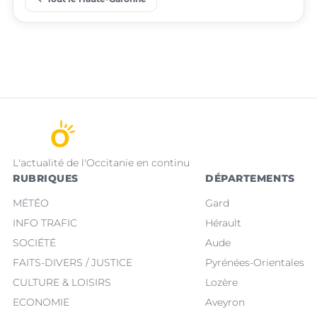
place
place
Villeneuve-Tolosane
Seysses
L'actualité de l'Occitanie en continu
RUBRIQUES
DÉPARTEMENTS
MÉTÉO
Gard
INFO TRAFIC
Hérault
SOCIÉTÉ
Aude
FAITS-DIVERS / JUSTICE
Pyrénées-Orientales
CULTURE & LOISIRS
Lozère
ECONOMIE
Aveyron