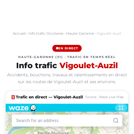
Accueil
›
Info trafic Occitanie
›
Haute-Garonne
› Vigoulet-Auzil
EN DIRECT
HAUTE-GARONNE (31) · TRAFIC EN TEMPS RÉEL
Info trafic
Vigoulet-Auzil
Accidents, bouchons, travaux et ralentissements en direct
sur les routes de Vigoulet-Auzil et ses environs.
traffic
Trafic en direct — Vigoulet-Auzil
Source : Waze Live Map