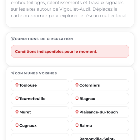
embouteillages, ralentissements et travaux signalés
sur les axes autour de Vigoulet-Auzil. Déplacez la
carte ou zoomez pour explorer le réseau routier local.
routine
CONDITIONS DE CIRCULATION
Conditions indisponibles pour le moment.
near_me
COMMUNES VOISINES
place
place
Toulouse
Colomiers
place
place
Tournefeuille
Blagnac
place
place
Muret
Plaisance-du-Touch
place
place
Cugnaux
Balma
Ramonville-Saint-