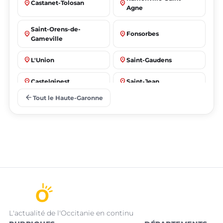
place
place
Castanet-Tolosan
Agne
Saint-Orens-de-
place
place
Fonsorbes
Gameville
place
place
L'Union
Saint-Gaudens
place
place
Castelginest
Saint-Jean
arrow_back
Tout le Haute-Garonne
place
place
Villeneuve-Tolosane
Seysses
L'actualité de l'Occitanie en continu