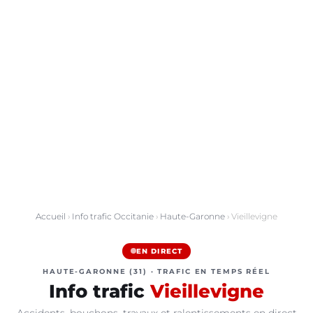
Accueil
›
Info trafic Occitanie
›
Haute-Garonne
› Vieillevigne
EN DIRECT
HAUTE-GARONNE (31) · TRAFIC EN TEMPS RÉEL
Info trafic
Vieillevigne
Accidents, bouchons, travaux et ralentissements en direct