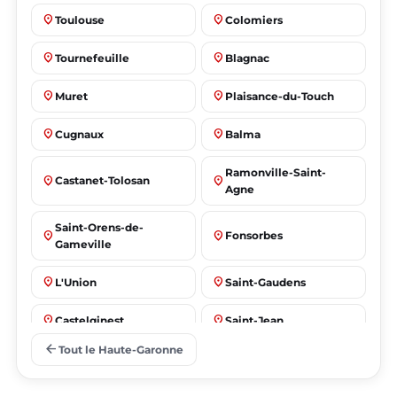
place
place
Toulouse
Colomiers
place
place
Tournefeuille
Blagnac
place
place
Muret
Plaisance-du-Touch
place
place
Cugnaux
Balma
Ramonville-Saint-
place
place
Castanet-Tolosan
Agne
Saint-Orens-de-
place
place
Fonsorbes
Gameville
place
place
L'Union
Saint-Gaudens
place
place
Castelginest
Saint-Jean
arrow_back
Tout le Haute-Garonne
place
place
Villeneuve-Tolosane
Seysses