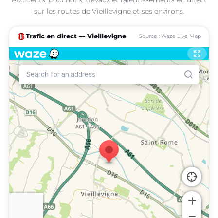
sur les routes de Vieillevigne et ses environs.
traffic
Trafic en direct — Vieillevigne
Source : Waze Live Map