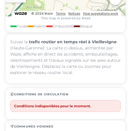
Fluide
Ralenti
Embouteillé
Bloqué
Suivez le
trafic routier en temps réel à Vieillevigne
(Haute-Garonne). La carte ci-dessus, alimentée par
Waze, affiche en direct les accidents, embouteillages,
ralentissements et travaux signalés sur les axes autour
de Vieillevigne. Déplacez la carte ou zoomez pour
explorer le réseau routier local.
routine
CONDITIONS DE CIRCULATION
Conditions indisponibles pour le moment.
near_me
COMMUNES VOISINES