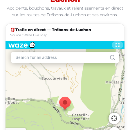
Accidents, bouchons, travaux et ralentissements en direct
sur les routes de Trébons-de-Luchon et ses environs.
traffic
Trafic en direct — Trébons-de-Luchon
Source : Waze Live Map