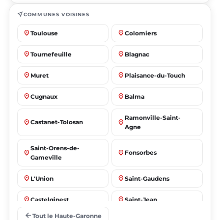
near_me
COMMUNES VOISINES
place
place
Toulouse
Colomiers
place
place
Tournefeuille
Blagnac
place
place
Muret
Plaisance-du-Touch
place
place
Cugnaux
Balma
Ramonville-Saint-
place
place
Castanet-Tolosan
Agne
Saint-Orens-de-
place
place
Fonsorbes
Gameville
place
place
L'Union
Saint-Gaudens
place
place
Castelginest
Saint-Jean
arrow_back
Tout le Haute-Garonne