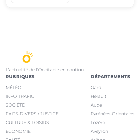
place
place
Villeneuve-Tolosane
Seysses
L'actualité de l'Occitanie en continu
RUBRIQUES
DÉPARTEMENTS
MÉTÉO
Gard
INFO TRAFIC
Hérault
SOCIÉTÉ
Aude
FAITS-DIVERS / JUSTICE
Pyrénées-Orientales
CULTURE & LOISIRS
Lozère
ECONOMIE
Aveyron
SANTÉ
Ariège