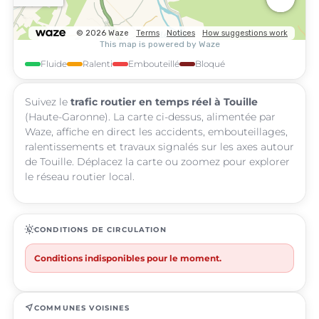
Fluide
Ralenti
Embouteillé
Bloqué
Suivez le
trafic routier en temps réel à Touille
(Haute-Garonne). La carte ci-dessus, alimentée par
Waze, affiche en direct les accidents, embouteillages,
ralentissements et travaux signalés sur les axes autour
de Touille. Déplacez la carte ou zoomez pour explorer
le réseau routier local.
routine
CONDITIONS DE CIRCULATION
Conditions indisponibles pour le moment.
near_me
COMMUNES VOISINES