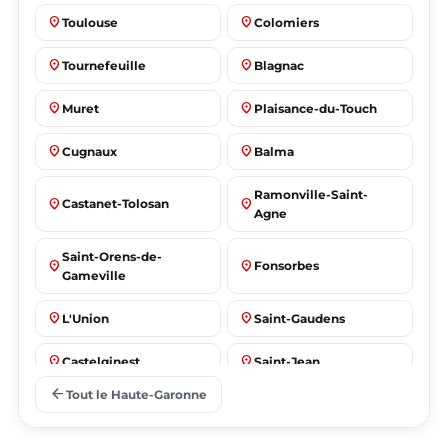
place
place
Toulouse
Colomiers
place
place
Tournefeuille
Blagnac
place
place
Muret
Plaisance-du-Touch
place
place
Cugnaux
Balma
Ramonville-Saint-
place
place
Castanet-Tolosan
Agne
Saint-Orens-de-
place
place
Fonsorbes
Gameville
place
place
L'Union
Saint-Gaudens
place
place
Castelginest
Saint-Jean
arrow_back
Tout le Haute-Garonne
place
place
Villeneuve-Tolosane
Seysses