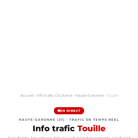
Accueil
›
Info trafic Occitanie
›
Haute-Garonne
› Touille
EN DIRECT
HAUTE-GARONNE (31) · TRAFIC EN TEMPS RÉEL
Info trafic
Touille
Accidents, bouchons, travaux et ralentissements en direct