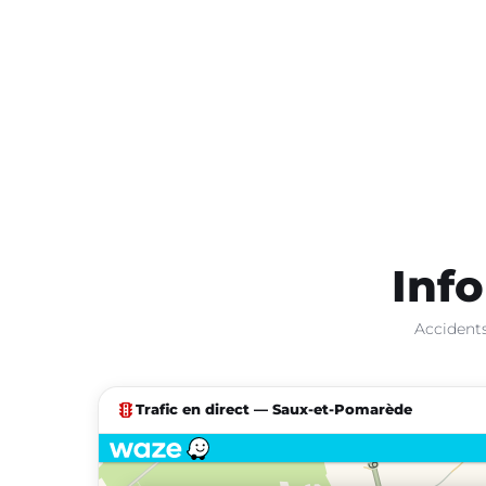
Info
Accidents
traffic
Trafic en direct — Saux-et-Pomarède