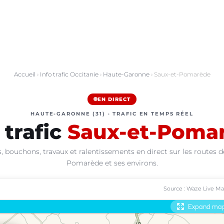
Accueil
›
Info trafic Occitanie
›
Haute-Garonne
› Saux-et-Pomarède
EN DIRECT
HAUTE-GARONNE (31) · TRAFIC EN TEMPS RÉEL
 trafic
Saux-et-Poma
, bouchons, travaux et ralentissements en direct sur les routes d
Pomarède et ses environs.
Source : Waze Live M