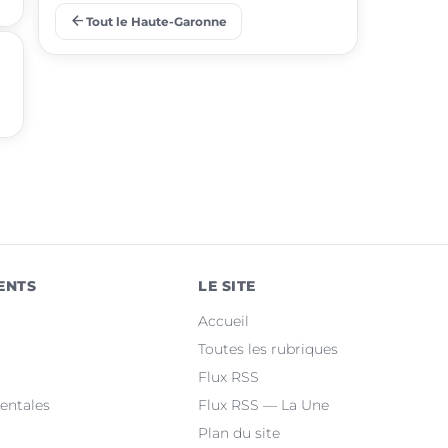
arrow_back
Tout le Haute-Garonne
place
Ramonville-Saint-Agne
place
Saint-Orens-de-Gameville
place
Fonsorbes
place
L'Union
place
Saint-Gaudens
place
Castelginest
ENTS
LE SITE
place
Saint-Jean
Accueil
place
Villeneuve-Tolosane
Toutes les rubriques
Flux RSS
place
Seysses
entales
Flux RSS — La Une
Plan du site