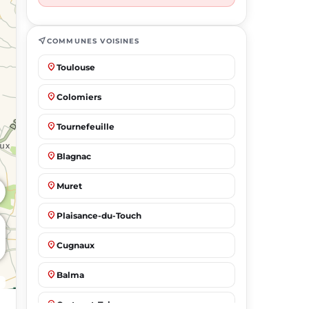
near_me
COMMUNES VOISINES
place
Toulouse
place
Colomiers
place
Tournefeuille
place
Blagnac
place
Muret
place
Plaisance-du-Touch
place
Cugnaux
place
Balma
place
Castanet-Tolosan