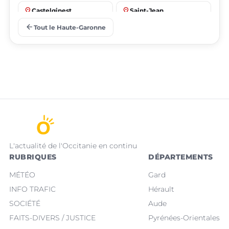
place
place
Castelginest
Saint-Jean
arrow_back
Tout le Haute-Garonne
place
place
Villeneuve-Tolosane
Seysses
L'actualité de l'Occitanie en continu
RUBRIQUES
DÉPARTEMENTS
MÉTÉO
Gard
INFO TRAFIC
Hérault
SOCIÉTÉ
Aude
FAITS-DIVERS / JUSTICE
Pyrénées-Orientales