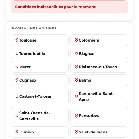
Conditions indisponibles pour le moment.
near_me
COMMUNES VOISINES
place
place
Toulouse
Colomiers
place
place
Tournefeuille
Blagnac
place
place
Muret
Plaisance-du-Touch
place
place
Cugnaux
Balma
Ramonville-Saint-
place
place
Castanet-Tolosan
Agne
Saint-Orens-de-
place
place
Fonsorbes
Gameville
place
place
L'Union
Saint-Gaudens