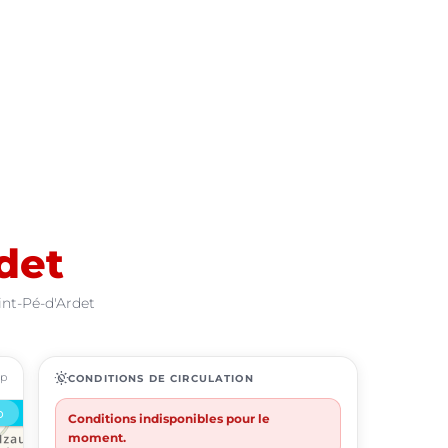
det
int-Pé-d'Ardet
ap
routine
CONDITIONS DE CIRCULATION
Conditions indisponibles pour le
moment.