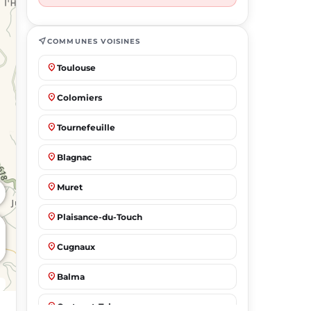
near_me
COMMUNES VOISINES
place
Toulouse
place
Colomiers
place
Tournefeuille
place
Blagnac
place
Muret
place
Plaisance-du-Touch
place
Cugnaux
place
Balma
place
Castanet-Tolosan