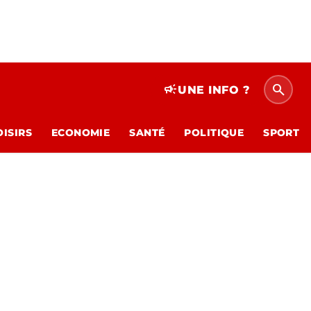
search
campaign
UNE INFO ?
OISIRS
ECONOMIE
SANTÉ
POLITIQUE
SPORT