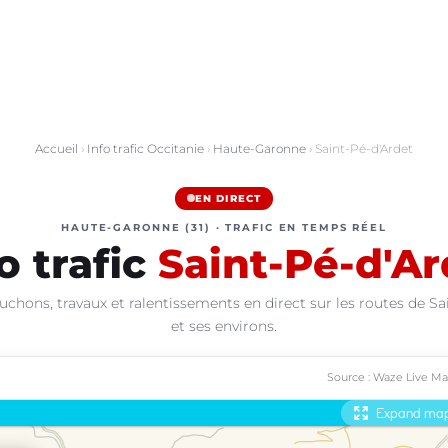
Accueil
›
Info trafic Occitanie
›
Haute-Garonne
› Saint-Pé-d'Ardet
EN DIRECT
HAUTE-GARONNE (31) · TRAFIC EN TEMPS RÉEL
o trafic
Saint-Pé-d'Ar
uchons, travaux et ralentissements en direct sur les routes de Sa
et ses environs.
Source : Waze Live M