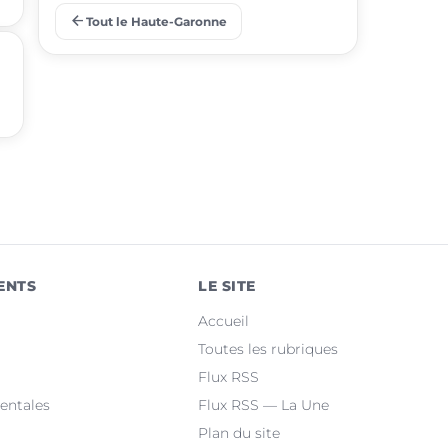
arrow_back
Tout le Haute-Garonne
place
Ramonville-Saint-Agne
place
Saint-Orens-de-Gameville
place
Fonsorbes
place
L'Union
place
Saint-Gaudens
place
Castelginest
ENTS
LE SITE
place
Saint-Jean
Accueil
place
Villeneuve-Tolosane
Toutes les rubriques
Flux RSS
place
Seysses
entales
Flux RSS — La Une
Plan du site