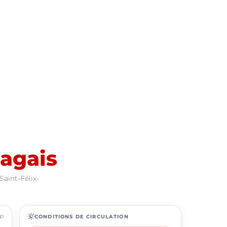
ragais
Saint-Félix-
ap
routine
CONDITIONS DE CIRCULATION