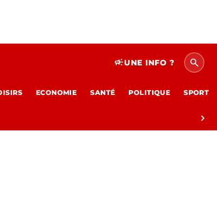
search
campaign
UNE INFO ?
OISIRS
ECONOMIE
SANTÉ
POLITIQUE
SPORT
chevron_right