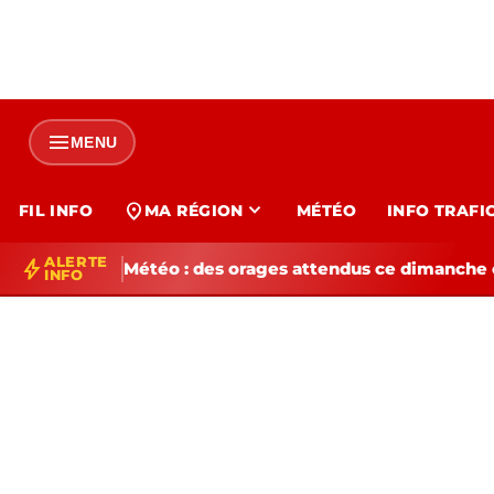
menu
MENU
expand_more
location_on
FIL INFO
MA RÉGION
MÉTÉO
INFO TRAFI
ALERTE
bolt
Météo : des orages attendus ce dimanche e
INFO