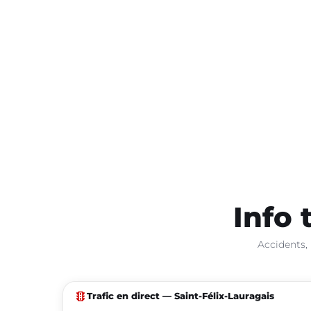
Info 
Accidents, 
traffic
Trafic en direct — Saint-Félix-Lauragais