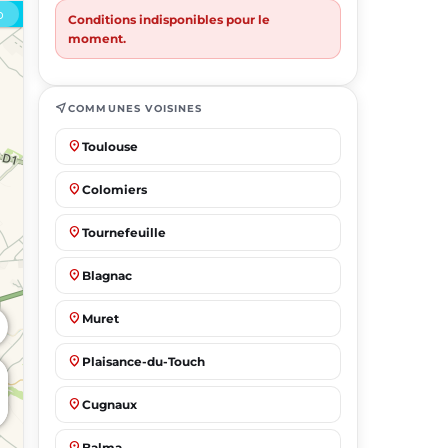
Conditions indisponibles pour le
moment.
near_me
COMMUNES VOISINES
place
Toulouse
place
Colomiers
place
Tournefeuille
place
Blagnac
place
Muret
place
Plaisance-du-Touch
place
Cugnaux
place
Balma