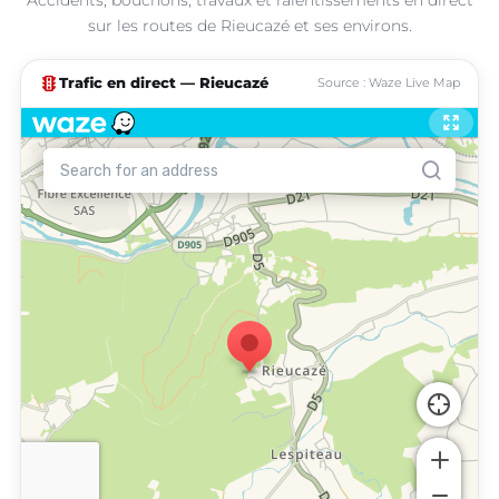
sur les routes de Rieucazé et ses environs.
traffic
Trafic en direct — Rieucazé
Source : Waze Live Map