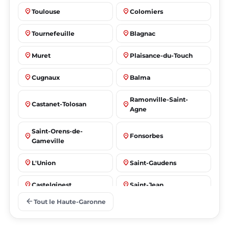
place
place
Toulouse
Colomiers
place
place
Tournefeuille
Blagnac
place
place
Muret
Plaisance-du-Touch
place
place
Cugnaux
Balma
Ramonville-Saint-
place
place
Castanet-Tolosan
Agne
Saint-Orens-de-
place
place
Fonsorbes
Gameville
place
place
L'Union
Saint-Gaudens
place
place
Castelginest
Saint-Jean
arrow_back
Tout le Haute-Garonne
place
place
Villeneuve-Tolosane
Seysses