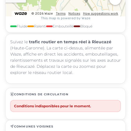
Fluide
Ralenti
Embouteillé
Bloqué
Suivez le
trafic routier en temps réel à Rieucazé
(Haute-Garonne). La carte ci-dessus, alimentée par
Waze, affiche en direct les accidents, embouteillages,
ralentissements et travaux signalés sur les axes autour
de Rieucazé. Déplacez la carte ou zoomez pour
explorer le réseau routier local.
routine
CONDITIONS DE CIRCULATION
Conditions indisponibles pour le moment.
near_me
COMMUNES VOISINES