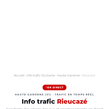
Accueil
›
Info trafic Occitanie
›
Haute-Garonne
› Rieucazé
EN DIRECT
HAUTE-GARONNE (31) · TRAFIC EN TEMPS RÉEL
Info trafic
Rieucazé
Accidents, bouchons, travaux et ralentissements en direct