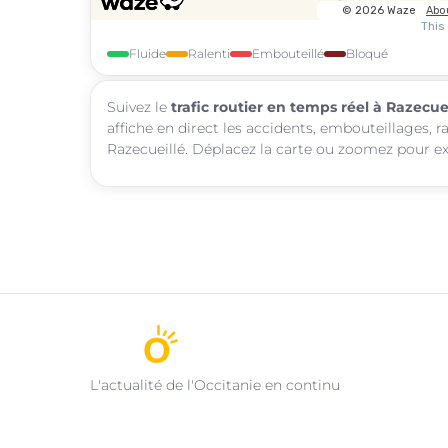
Fluide
Ralenti
Embouteillé
Bloqué
Suivez le
trafic routier en temps réel à Razecue
affiche en direct les accidents, embouteillages, r
Razecueillé. Déplacez la carte ou zoomez pour exp
L'actualité de l'Occitanie en continu