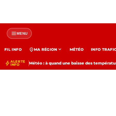
menu
MENU
expand_more
location_on
FIL INFO
MA RÉGION
MÉTÉO
INFO TRAFI
ALERTE
bolt
Météo : à quand une baisse des températur
INFO