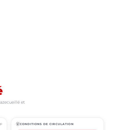
é
azecueillé et
ap
routine
CONDITIONS DE CIRCULATION