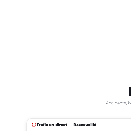
Accidents, b
traffic
Trafic en direct — Razecueillé