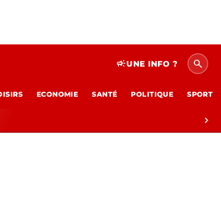
search
campaign
UNE INFO ?
OISIRS
ECONOMIE
SANTÉ
POLITIQUE
SPORT
chevron_right