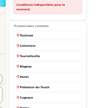
Conditions indisponibles pour le
moment.
near_me
COMMUNES VOISINES
place
Toulouse
place
Colomiers
place
Tournefeuille
place
Blagnac
place
Muret
place
Plaisance-du-Touch
place
Cugnaux
place
Balma